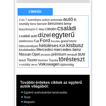
CÍMKÉK
autó
B-
2-es
7 személyes
active
automata
benzines
osztály
benzin
bmw
benz
családi
citroën
buszlimuzin
C-Max
egyterű
dízel
családi autó
Ford
Fiat
grand
elektromos
hibrid
frissítés
kisbusz
hétüléses
KIA
hétszemélyes
mercedes-benz
Mercedes
közlekedés
suv
Nissan
Opel
prémium
renault
picasso
törésteszt
Tourer
teszt
Toyota
tourneo
Volkswagen
újdonság
v-osztály
Verso
További érdekes cikkek az egyterű
autók világából:
Egyterű autóvásárlási tanácsadás
Teszt
Magazin