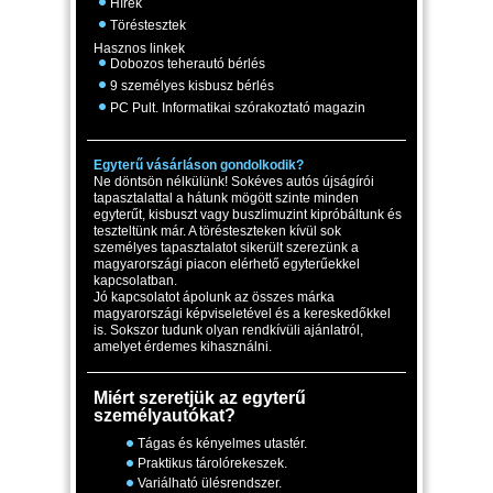
Hírek
Töréstesztek
Hasznos linkek
Dobozos teherautó bérlés
9 személyes kisbusz bérlés
PC Pult. Informatikai szórakoztató magazin
Egyterű vásárláson gondolkodik?
Ne döntsön nélkülünk! Sokéves autós újságírói
tapasztalattal a hátunk mögött szinte minden
egyterűt, kisbuszt vagy buszlimuzint kipróbáltunk és
teszteltünk már. A törésteszteken kívül sok
személyes tapasztalatot sikerült szerezünk a
magyarországi piacon elérhető egyterűekkel
kapcsolatban.
Jó kapcsolatot ápolunk az összes márka
magyarországi képviseletével és a kereskedőkkel
is. Sokszor tudunk olyan rendkívüli ajánlatról,
amelyet érdemes kihasználni.
Miért szeretjük az egyterű
személyautókat?
Tágas és kényelmes utastér.
Praktikus tárolórekeszek.
Variálható ülésrendszer.