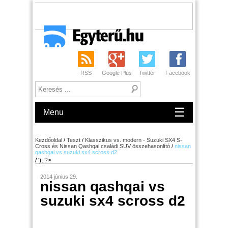
RSS
Google Plus
Twitter
Facebook
☰
Menu
Kezdőoldal
/
Teszt
/
Klasszikus vs. modern - Suzuki SX4 S-
Cross és Nissan Qashqai családi SUV összehasonlító
/
nissan
qashqai vs suzuki sx4 scross d2
/ '); ?>
2014 június 29.
nissan qashqai vs
suzuki sx4 scross d2