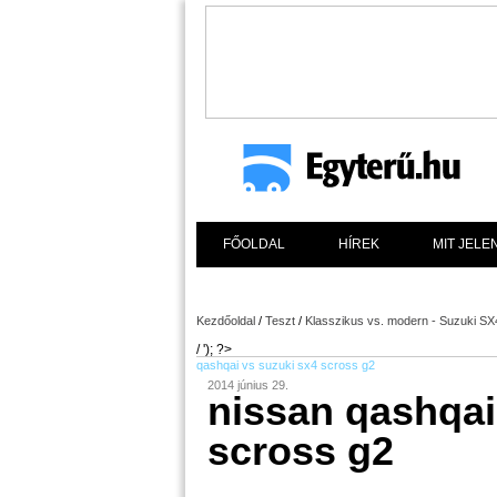
FŐOLDAL
HÍREK
MIT JELE
Kezdőoldal
/
Teszt
/
Klasszikus vs. modern - Suzuki SX
/ '); ?>
qashqai vs suzuki sx4 scross g2
2014 június 29.
nissan qashqai
scross g2