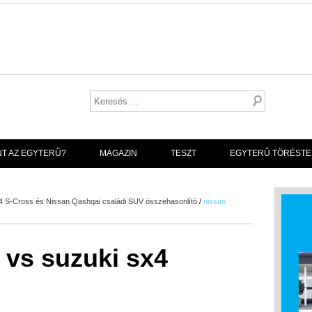
NT AZ EGYTERŰ?
MAGAZIN
TESZT
EGYTERŰ TÖRÉSTE
4 S-Cross és Nissan Qashqai családi SUV összehasonlító
/
nissan
 vs suzuki sx4