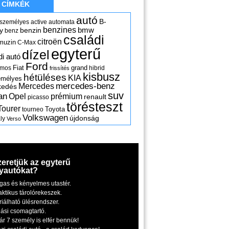
CÍMKÉK
autó
B-
 személyes
active
automata
benzines
y
benzin
bmw
benz
családi
citroën
muzin
C-Max
egyterű
dízel
di autó
Ford
Fiat
grand
omos
hibrid
frissítés
kisbusz
hétüléses
KIA
emélyes
mercedes-benz
Mercedes
kedés
suv
an
Opel
prémium
renault
picasso
törésteszt
Tourer
Toyota
tourneo
Volkswagen
újdonság
ly
Verso
zeretjük az egyterű
yautókat?
gas és kényelmes utastér.
aktikus tárolórekeszek.
riálható ülésrendszer.
iási csomagtartó.
ár 7 személy is elfér bennük!