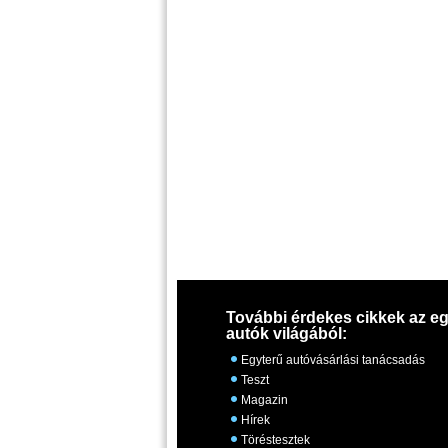
További érdekes cikkek az eg
autók világából:
Egyterű autóvásárlási tanácsadás
Teszt
Magazin
Hírek
Töréstesztek