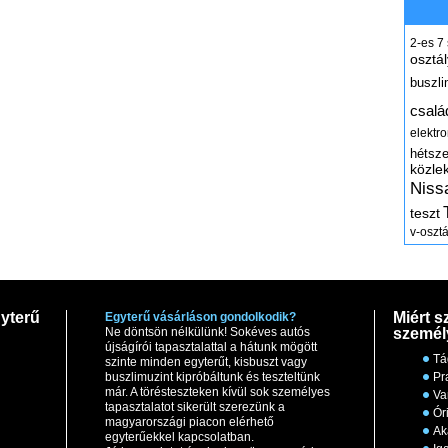
2-es
7
osztál
buszli
csalá
elektr
hétsz
közle
Niss
teszt
v-osztá
yterű
Miért s
Egyterű vásárláson gondolkodik?
Ne döntsön nélkülünk! Sokéves autós
személ
újságírói tapasztalattal a hátunk mögött
Tá
szinte minden egyterűt, kisbuszt vagy
buszlimuzint kipróbáltunk és teszteltünk
Pr
már. A törésteszteken kívül sok személyes
Va
tapasztalatot sikerült szerezünk a
Ór
magyarországi piacon elérhető
Ak
egyterűekkel kapcsolatban.