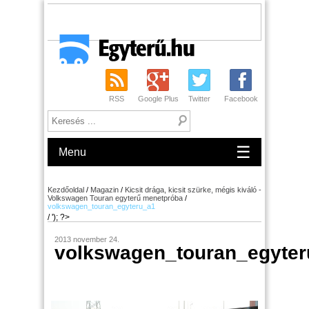
RSS
Google Plus
Twitter
Facebook
☰
Menu
Kezdőoldal
/
Magazin
/
Kicsit drága, kicsit szürke, mégis kiváló -
Volkswagen Touran egyterű menetpróba
/
volkswagen_touran_egyteru_a1
/ '); ?>
2013 november 24.
volkswagen_touran_egyter