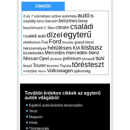
CÍMKÉK
autó
B-
2-es
7 személyes
active
automata
benzines
osztály
benzin
bmw
benz
családi
citroën
buszlimuzin
C-Max
egyterű
dízel
családi autó
Ford
Fiat
grand
elektromos
hibrid
frissítés
kisbusz
hétüléses
KIA
hétszemélyes
mercedes-benz
Mercedes
közlekedés
suv
Nissan
Opel
prémium
renault
picasso
törésteszt
Tourer
teszt
Toyota
tourneo
Volkswagen
újdonság
v-osztály
Verso
További érdekes cikkek az egyterű
autók világából:
Egyterű autóvásárlási tanácsadás
Teszt
Magazin
Hírek
Töréstesztek