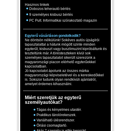
Hasznos linkek
Dobozos teherautó bérlés
9 személyes kisbusz bérlés
PC Pult. Informatikai szórakoztató magazin
Egyterű vásárláson gondolkodik?
Ne döntsön nélkülünk! Sokéves autós újságírói
tapasztalattal a hátunk mögött szinte minden
egyterűt, kisbuszt vagy buszlimuzint kipróbáltunk és
teszteltünk már. A törésteszteken kívül sok
személyes tapasztalatot sikerült szerezünk a
magyarországi piacon elérhető egyterűekkel
kapcsolatban.
Jó kapcsolatot ápolunk az összes márka
magyarországi képviseletével és a kereskedőkkel
is. Sokszor tudunk olyan rendkívüli ajánlatról,
amelyet érdemes kihasználni.
Miért szeretjük az egyterű
személyautókat?
Tágas és kényelmes utastér.
Praktikus tárolórekeszek.
Variálható ülésrendszer.
Óriási csomagtartó.
Akár 7 személy is elfér bennük!