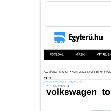
FŐOLDAL
HÍREK
MIT JELE
Kezdőoldal
/
Magazin
/
Kicsit drága, kicsit szürke, még
/ '); ?>
volkswagen_touran_egyteru_a3
2013 november 24.
volkswagen_to