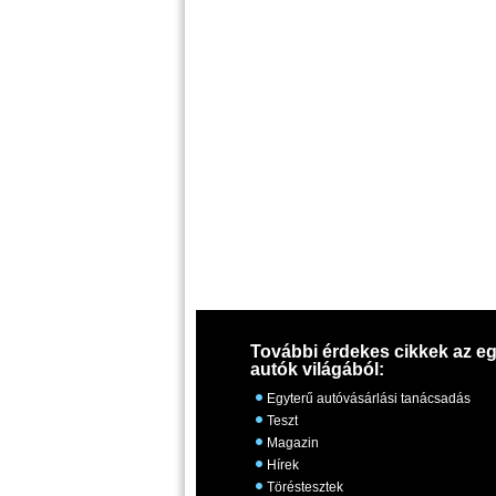
További érdekes cikkek az eg
autók világából:
Egyterű autóvásárlási tanácsadás
Teszt
Magazin
Hírek
Töréstesztek