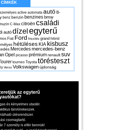
CÍMKÉK
autó
B-
 személyes
active
automata
benzines
y
benzin
bmw
benz
családi
citroën
muzin
C-Max
egyterű
dízel
di autó
Ford
Fiat
grand
omos
hibrid
frissítés
kisbusz
hétüléses
KIA
emélyes
mercedes-benz
Mercedes
kedés
suv
an
Opel
prémium
renault
picasso
törésteszt
Tourer
Toyota
tourneo
Volkswagen
újdonság
ly
Verso
zeretjük az egyterű
yautókat?
gas és kényelmes utastér.
aktikus tárolórekeszek.
riálható ülésrendszer.
iási csomagtartó.
ár 7 személy is elfér bennük!