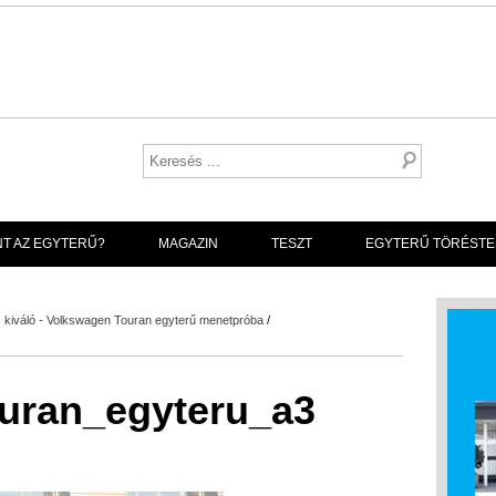
NT AZ EGYTERŰ?
MAGAZIN
TESZT
EGYTERŰ TÖRÉSTE
is kiváló - Volkswagen Touran egyterű menetpróba
/
uran_egyteru_a3