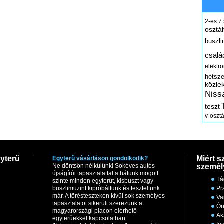
2-es
7
osztál
buszli
csalá
elektr
hétsz
közle
Niss
teszt
v-osztá
yterű
Miért s
Egyterű vásárláson gondolkodik?
Ne döntsön nélkülünk! Sokéves autós
személ
újságírói tapasztalattal a hátunk mögött
Tá
szinte minden egyterűt, kisbuszt vagy
buszlimuzint kipróbáltunk és teszteltünk
Pr
már. A törésteszteken kívül sok személyes
Va
tapasztalatot sikerült szerezünk a
Ór
magyarországi piacon elérhető
Ak
egyterűekkel kapcsolatban.