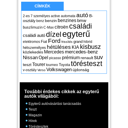
CÍMKÉK
autó
B-
2-es
7 személyes
active
automata
benzines
osztály
benzin
bmw
benz
családi
citroën
buszlimuzin
C-Max
egyterű
dízel
családi autó
Ford
Fiat
grand
elektromos
hibrid
frissítés
kisbusz
hétüléses
KIA
hétszemélyes
mercedes-benz
Mercedes
közlekedés
suv
Nissan
Opel
prémium
renault
picasso
törésteszt
Tourer
teszt
Toyota
tourneo
Volkswagen
újdonság
v-osztály
Verso
További érdekes cikkek az egyterű
autók világából:
Egyterű autóvásárlási tanácsadás
Teszt
Magazin
Hírek
Töréstesztek