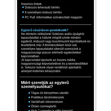
Hasznos linkek
Dobozos teherautó bérlés
9 személyes kisbusz bérlés
PC Pult. Informatikai szórakoztató magazin
Egyterű vásárláson gondolkodik?
Ne döntsön nélkülünk! Sokéves autós újságírói
tapasztalattal a hátunk mögött szinte minden
egyterűt, kisbuszt vagy buszlimuzint kipróbáltunk és
teszteltünk már. A törésteszteken kívül sok
személyes tapasztalatot sikerült szerezünk a
magyarországi piacon elérhető egyterűekkel
kapcsolatban.
Jó kapcsolatot ápolunk az összes márka
magyarországi képviseletével és a kereskedőkkel
is. Sokszor tudunk olyan rendkívüli ajánlatról,
amelyet érdemes kihasználni.
Miért szeretjük az egyterű
személyautókat?
Tágas és kényelmes utastér.
Praktikus tárolórekeszek.
Variálható ülésrendszer.
Óriási csomagtartó.
Akár 7 személy is elfér bennük!