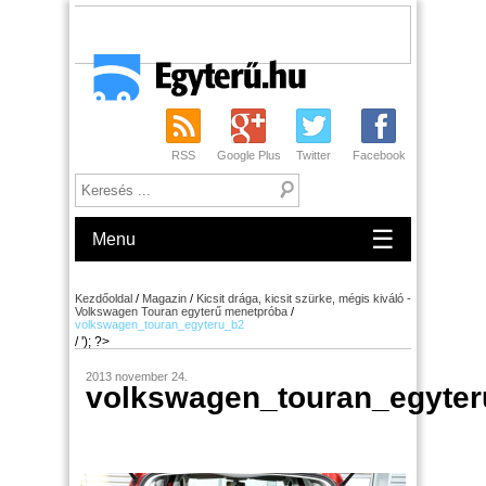
RSS
Google Plus
Twitter
Facebook
☰
Menu
Kezdőoldal
/
Magazin
/
Kicsit drága, kicsit szürke, mégis kiváló -
Volkswagen Touran egyterű menetpróba
/
volkswagen_touran_egyteru_b2
/ '); ?>
2013 november 24.
volkswagen_touran_egyte