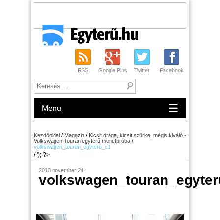
RSS
Google Plus
Twitter
Facebook
☰
Menu
Kezdőoldal
/
Magazin
/
Kicsit drága, kicsit szürke, mégis kiváló -
Volkswagen Touran egyterű menetpróba
/
volkswagen_touran_egyteru_c1
/ '); ?>
2013 november 24.
volkswagen_touran_egyter