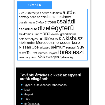
CÍMKÉK
autó
B-
2-es
7 személyes
active
automata
benzines
osztály
benzin
bmw
benz
családi
citroën
buszlimuzin
C-Max
egyterű
dízel
családi autó
Ford
Fiat
grand
elektromos
hibrid
frissítés
kisbusz
hétüléses
KIA
hétszemélyes
mercedes-benz
Mercedes
közlekedés
suv
Nissan
Opel
prémium
renault
picasso
törésteszt
Tourer
teszt
Toyota
tourneo
Volkswagen
újdonság
v-osztály
Verso
További érdekes cikkek az egyterű
autók világából:
Egyterű autóvásárlási tanácsadás
Teszt
Magazin
Hírek
Töréstesztek