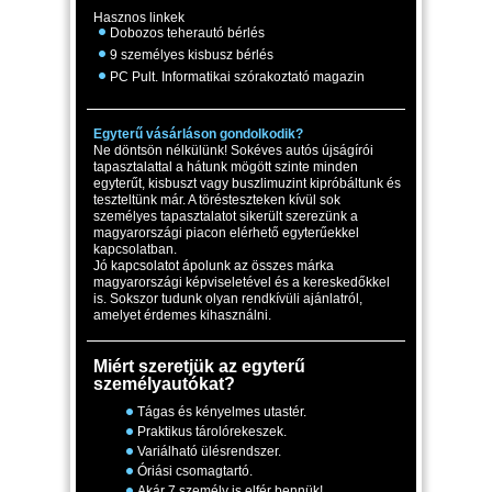
Hasznos linkek
Dobozos teherautó bérlés
9 személyes kisbusz bérlés
PC Pult. Informatikai szórakoztató magazin
Egyterű vásárláson gondolkodik?
Ne döntsön nélkülünk! Sokéves autós újságírói
tapasztalattal a hátunk mögött szinte minden
egyterűt, kisbuszt vagy buszlimuzint kipróbáltunk és
teszteltünk már. A törésteszteken kívül sok
személyes tapasztalatot sikerült szerezünk a
magyarországi piacon elérhető egyterűekkel
kapcsolatban.
Jó kapcsolatot ápolunk az összes márka
magyarországi képviseletével és a kereskedőkkel
is. Sokszor tudunk olyan rendkívüli ajánlatról,
amelyet érdemes kihasználni.
Miért szeretjük az egyterű
személyautókat?
Tágas és kényelmes utastér.
Praktikus tárolórekeszek.
Variálható ülésrendszer.
Óriási csomagtartó.
Akár 7 személy is elfér bennük!