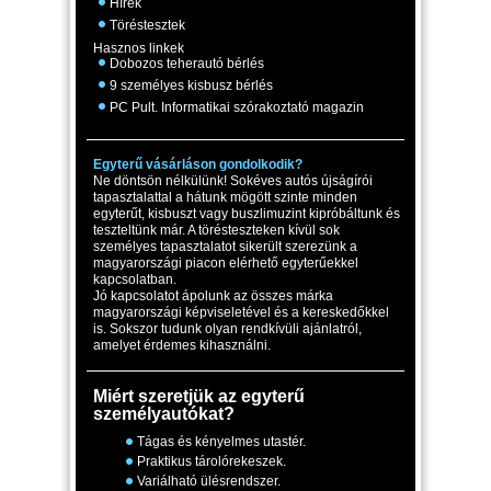
Hírek
Töréstesztek
Hasznos linkek
Dobozos teherautó bérlés
9 személyes kisbusz bérlés
PC Pult. Informatikai szórakoztató magazin
Egyterű vásárláson gondolkodik?
Ne döntsön nélkülünk! Sokéves autós újságírói
tapasztalattal a hátunk mögött szinte minden
egyterűt, kisbuszt vagy buszlimuzint kipróbáltunk és
teszteltünk már. A törésteszteken kívül sok
személyes tapasztalatot sikerült szerezünk a
magyarországi piacon elérhető egyterűekkel
kapcsolatban.
Jó kapcsolatot ápolunk az összes márka
magyarországi képviseletével és a kereskedőkkel
is. Sokszor tudunk olyan rendkívüli ajánlatról,
amelyet érdemes kihasználni.
Miért szeretjük az egyterű
személyautókat?
Tágas és kényelmes utastér.
Praktikus tárolórekeszek.
Variálható ülésrendszer.