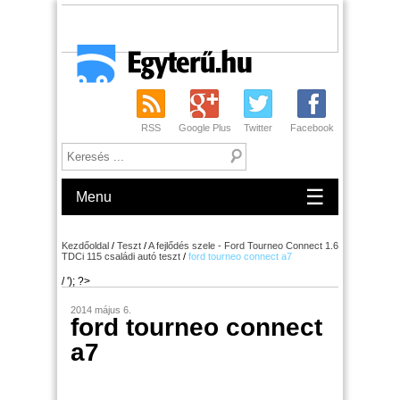
RSS
Google Plus
Twitter
Facebook
☰
Menu
Kezdőoldal
/
Teszt
/
A fejlődés szele - Ford Tourneo Connect 1.6
TDCi 115 családi autó teszt
/
ford tourneo connect a7
/ '); ?>
2014 május 6.
ford tourneo connect
a7