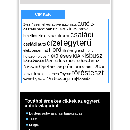
CÍMKÉK
autó
B-
2-es
7 személyes
active
automata
benzines
osztály
benzin
bmw
benz
családi
citroën
buszlimuzin
C-Max
egyterű
dízel
családi autó
Ford
Fiat
grand
elektromos
hibrid
frissítés
kisbusz
hétüléses
KIA
hétszemélyes
mercedes-benz
Mercedes
közlekedés
suv
Nissan
Opel
prémium
renault
picasso
törésteszt
Tourer
teszt
Toyota
tourneo
Volkswagen
újdonság
v-osztály
Verso
További érdekes cikkek az egyterű
autók világából:
Egyterű autóvásárlási tanácsadás
Teszt
Magazin