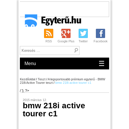
RSS
Google Plus
Twitter
Facebook
☰
Menu
Kezdőoldal
/
Teszt
/
A legsportosabb prémium egyterű - BMW
218i Active Tourer teszt
/
bmw 218i active tourer c1
/ '); ?>
2015 március 12.
bmw 218i active
tourer c1