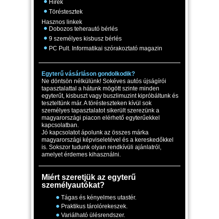
Hírek
Töréstesztek
Hasznos linkek
Dobozos teherautó bérlés
9 személyes kisbusz bérlés
PC Pult. Informatikai szórakoztató magazin
Egyterű vásárláson gondolkodik?
Ne döntsön nélkülünk! Sokéves autós újságírói
tapasztalattal a hátunk mögött szinte minden
egyterűt, kisbuszt vagy buszlimuzint kipróbáltunk és
teszteltünk már. A törésteszteken kívül sok
személyes tapasztalatot sikerült szerezünk a
magyarországi piacon elérhető egyterűekkel
kapcsolatban.
Jó kapcsolatot ápolunk az összes márka
magyarországi képviseletével és a kereskedőkkel
is. Sokszor tudunk olyan rendkívüli ajánlatról,
amelyet érdemes kihasználni.
Miért szeretjük az egyterű
személyautókat?
Tágas és kényelmes utastér.
Praktikus tárolórekeszek.
Variálható ülésrendszer.