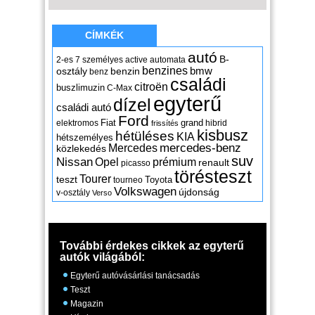
CÍMKÉK
autó
B-
2-es
7 személyes
active
automata
benzines
osztály
benzin
bmw
benz
családi
citroën
buszlimuzin
C-Max
egyterű
dízel
családi autó
Ford
Fiat
grand
elektromos
hibrid
frissítés
kisbusz
hétüléses
KIA
hétszemélyes
mercedes-benz
Mercedes
közlekedés
suv
Nissan
Opel
prémium
renault
picasso
törésteszt
Tourer
teszt
Toyota
tourneo
Volkswagen
újdonság
v-osztály
Verso
További érdekes cikkek az egyterű
autók világából:
Egyterű autóvásárlási tanácsadás
Teszt
Magazin