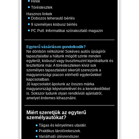
Hírek
Töréstesztek
Hasznos linkek
Dobozos teherautó bérlés
9 személyes kisbusz bérlés
PC Pult. Informatikai szórakoztató magazin
Egyterű vásárláson gondolkodik?
Ne döntsön nélkülünk! Sokéves autós újságírói
tapasztalattal a hátunk mögött szinte minden
egyterűt, kisbuszt vagy buszlimuzint kipróbáltunk és
teszteltünk már. A törésteszteken kívül sok
személyes tapasztalatot sikerült szerezünk a
magyarországi piacon elérhető egyterűekkel
kapcsolatban.
Jó kapcsolatot ápolunk az összes márka
magyarországi képviseletével és a kereskedőkkel
is. Sokszor tudunk olyan rendkívüli ajánlatról,
amelyet érdemes kihasználni.
Miért szeretjük az egyterű
személyautókat?
Tágas és kényelmes utastér.
Praktikus tárolórekeszek.
Variálható ülésrendszer.