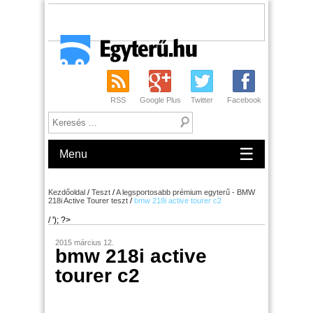
RSS
Google Plus
Twitter
Facebook
☰
Menu
Kezdőoldal
/
Teszt
/
A legsportosabb prémium egyterű - BMW
218i Active Tourer teszt
/
bmw 218i active tourer c2
/ '); ?>
2015 március 12.
bmw 218i active
tourer c2