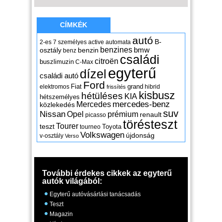
CÍMKÉK
autó
B-
2-es
7 személyes
active
automata
benzines
osztály
benzin
bmw
benz
családi
citroën
buszlimuzin
C-Max
egyterű
dízel
családi autó
Ford
Fiat
grand
elektromos
hibrid
frissítés
kisbusz
hétüléses
KIA
hétszemélyes
mercedes-benz
Mercedes
közlekedés
suv
Nissan
Opel
prémium
renault
picasso
törésteszt
Tourer
teszt
Toyota
tourneo
Volkswagen
újdonság
v-osztály
Verso
További érdekes cikkek az egyterű
autók világából:
Egyterű autóvásárlási tanácsadás
Teszt
Magazin