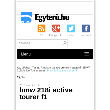
RSS
Google Plus
Twitter
Facebook
☰
Menu
Kezdőoldal
/
Teszt
/
A legsportosabb prémium egyterű - BMW
218i Active Tourer teszt
/
bmw 218i active tourer f1
/ '); ?>
2015 március 12.
bmw 218i active
tourer f1