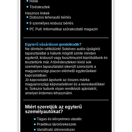
Hírek
Töréstesztek
Hasznos linkek
Dobozos teherautó bérlés
9 személyes kisbusz bérlés
PC Pult. Informatikai szórakoztató magazin
Egyterű vásárláson gondolkodik?
Ne döntsön nélkülünk! Sokéves autós újságírói
tapasztalattal a hátunk mögött szinte minden
egyterűt, kisbuszt vagy buszlimuzint kipróbáltunk és
teszteltünk már. A törésteszteken kívül sok
személyes tapasztalatot sikerült szerezünk a
magyarországi piacon elérhető egyterűekkel
kapcsolatban.
Jó kapcsolatot ápolunk az összes márka
magyarországi képviseletével és a kereskedőkkel
is. Sokszor tudunk olyan rendkívüli ajánlatról,
amelyet érdemes kihasználni.
Miért szeretjük az egyterű
személyautókat?
Tágas és kényelmes utastér.
Praktikus tárolórekeszek.
Variálható ülésrendszer.