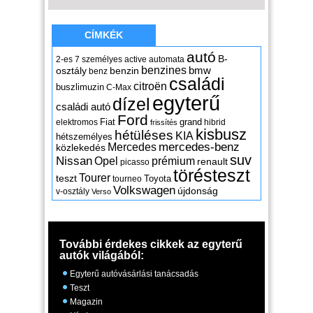
CÍMKÉK
autó
B-
2-es
7 személyes
active
automata
benzines
osztály
benzin
bmw
benz
családi
citroën
buszlimuzin
C-Max
egyterű
dízel
családi autó
Ford
Fiat
grand
elektromos
hibrid
frissítés
kisbusz
hétüléses
KIA
hétszemélyes
mercedes-benz
Mercedes
közlekedés
suv
Nissan
Opel
prémium
renault
picasso
törésteszt
Tourer
teszt
Toyota
tourneo
Volkswagen
újdonság
v-osztály
Verso
További érdekes cikkek az egyterű
autók világából:
Egyterű autóvásárlási tanácsadás
Teszt
Magazin