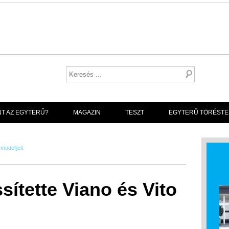
NT AZ EGYTERŰ?
MAGAZIN
TESZT
EGYTERŰ TÖRÉSTE
modelljeit
sítette Viano és Vito