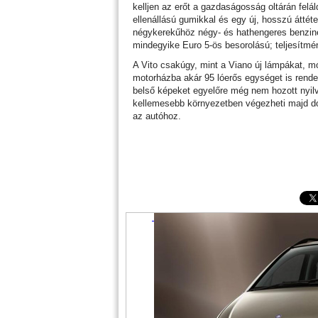
kelljen az erőt a gazdaságosság oltárán felál
ellenállású gumikkal és egy új, hosszú áttéte
négykerekűhöz négy- és hathengeres benzine
mindegyike Euro 5-ös besorolású; teljesítmén
A Vito csakúgy, mint a Viano új lámpákat, mód
motorházba akár 95 lóerős egységet is rende
belső képeket egyelőre még nem hozott nyil
kellemesebb környezetben végezheti majd dol
az autóhoz.