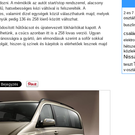
dozni. A mérnökök az autót start/stop rendszerrel, alacsony
lű, hatsebességes kézi váltóval is felszerelték. A
2-es
7
s, valamint dízel egységek közül választhatunk majd, melyek
osztál
yük pedig 136 és 258 lóerő között változhat.
buszli
osított hűtőrácsot és újratervezett lökhárítókat kapott. A
lhetünk, a csúcs azonban itt is a 258 lovas verzió. Ugyan
csalá
vánosságra a gyártó, ám elmondásuk szerint a sofőr sokkal
elektr
gát, hiszen új színek és kárpitok is elérhetőek lesznek majd
hétsz
közle
Niss
teszt
v-osztá