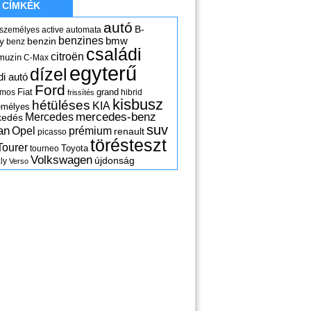
CÍMKÉK
autó
B-
 személyes
active
automata
benzines
y
benzin
bmw
benz
családi
citroën
muzin
C-Max
egyterű
dízel
di autó
Ford
Fiat
grand
omos
hibrid
frissítés
kisbusz
hétüléses
KIA
emélyes
mercedes-benz
Mercedes
kedés
suv
an
Opel
prémium
renault
picasso
törésteszt
Tourer
Toyota
tourneo
Volkswagen
újdonság
ly
Verso