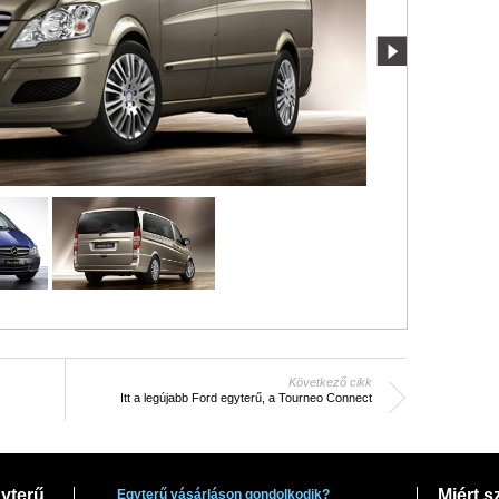
Következő cikk
Itt a legújabb Ford egyterű, a Tourneo Connect
yterű
Miért s
Egyterű vásárláson gondolkodik?