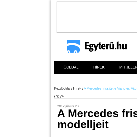
FŐOLDAL
HÍREK
MIT JELE
Kezdőoldal
/
Hírek
/
A Mercedes frissítette Viano és Vito 
/ '); ?>
2012 június 23.
A Mercedes fris
modelljeit