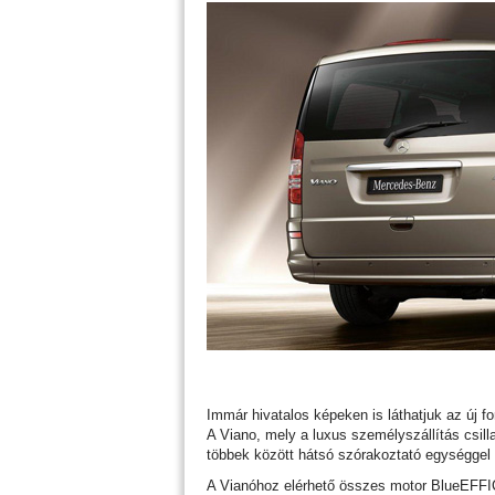
Immár hivatalos képeken is láthatjuk az új f
A Viano, mely a luxus személyszállítás csilla
többek között hátsó szórakoztató egységgel
A Vianóhoz elérhető összes motor BlueEFFIC