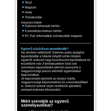
Teszt
Magazin
Hírek
Töréstesztek
Hasznos linkek
Dobozos teherautó bérlés
9 személyes kisbusz bérlés
PC Pult. Informatikai szórakoztató magazin
Egyterű vásárláson gondolkodik?
Ne döntsön nélkülünk! Sokéves autós újságírói
tapasztalattal a hátunk mögött szinte minden
egyterűt, kisbuszt vagy buszlimuzint kipróbáltunk és
teszteltünk már. A törésteszteken kívül sok
személyes tapasztalatot sikerült szerezünk a
magyarországi piacon elérhető egyterűekkel
kapcsolatban.
Jó kapcsolatot ápolunk az összes márka
magyarországi képviseletével és a kereskedőkkel
is. Sokszor tudunk olyan rendkívüli ajánlatról,
amelyet érdemes kihasználni.
Miért szeretjük az egyterű
személyautókat?