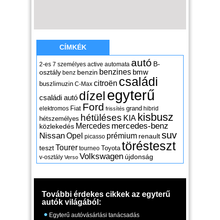
CÍMKÉK
autó
B-
2-es
7 személyes
active
automata
benzines
osztály
benzin
bmw
benz
családi
citroën
buszlimuzin
C-Max
egyterű
dízel
családi autó
Ford
Fiat
grand
elektromos
hibrid
frissítés
kisbusz
hétüléses
KIA
hétszemélyes
mercedes-benz
Mercedes
közlekedés
suv
Nissan
Opel
prémium
renault
picasso
törésteszt
Tourer
teszt
Toyota
tourneo
Volkswagen
újdonság
v-osztály
Verso
További érdekes cikkek az egyterű
autók világából:
Egyterű autóvásárlási tanácsadás