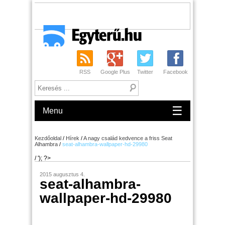
RSS
Google Plus
Twitter
Facebook
☰
Menu
Kezdőoldal
/
Hírek
/
A nagy család kedvence a friss Seat
Alhambra
/
seat-alhambra-wallpaper-hd-29980
/ '); ?>
2015 augusztus 4.
seat-alhambra-
wallpaper-hd-29980