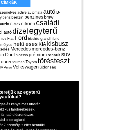
CÍMKÉK
autó
B-
 személyes
active
automata
benzines
y
benzin
bmw
benz
családi
citroën
muzin
C-Max
egyterű
dízel
di autó
Ford
Fiat
grand
omos
hibrid
frissítés
kisbusz
hétüléses
KIA
emélyes
mercedes-benz
Mercedes
kedés
suv
an
Opel
prémium
renault
picasso
törésteszt
Tourer
Toyota
tourneo
Volkswagen
újdonság
ly
Verso
zeretjük az egyterű
yautókat?
gas és kényelmes utastér.
aktikus tárolórekeszek.
riálható ülésrendszer.
iási csomagtartó.
ár 7 személy is elfér bennük!