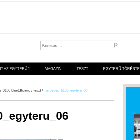
NT AZ EGYTERŰ?
MAGAZIN
TESZT
EGYTERŰ TÖRÉSTE
 B180 BlueEfficiency teszt
/
mercedes_b180_egyteru_06
_egyteru_06