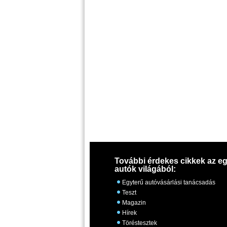
További érdekes cikkek az eg
autók világából:
Egyterű autóvásárlási tanácsadás
Teszt
Magazin
Hírek
Töréstesztek