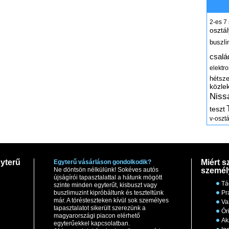
2-es
7
osztál
buszli
csalá
elektr
hétsz
közle
Niss
teszt
v-osztá
yterű
Miért s
Egyterű vásárláson gondolkodik?
Ne döntsön nélkülünk! Sokéves autós
személ
újságírói tapasztalattal a hátunk mögött
Tá
szinte minden egyterűt, kisbuszt vagy
buszlimuzint kipróbáltunk és teszteltünk
Pr
már. A törésteszteken kívül sok személyes
Va
tapasztalatot sikerült szerezünk a
Ór
magyarországi piacon elérhető
Ak
egyterűekkel kapcsolatban.