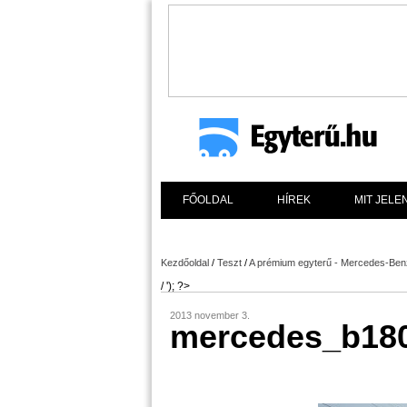
FŐOLDAL
HÍREK
MIT JELE
Kezdőoldal
/
Teszt
/
A prémium egyterű - Mercedes-Benz
/ '); ?>
2013 november 3.
mercedes_b180