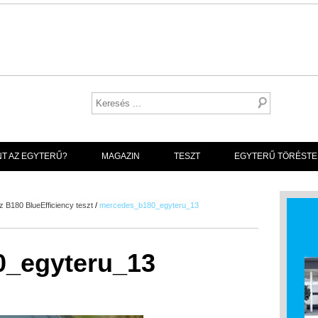
NT AZ EGYTERŰ?
MAGAZIN
TESZT
EGYTERŰ TÖRÉSTE
 B180 BlueEfficiency teszt
/
mercedes_b180_egyteru_13
_egyteru_13