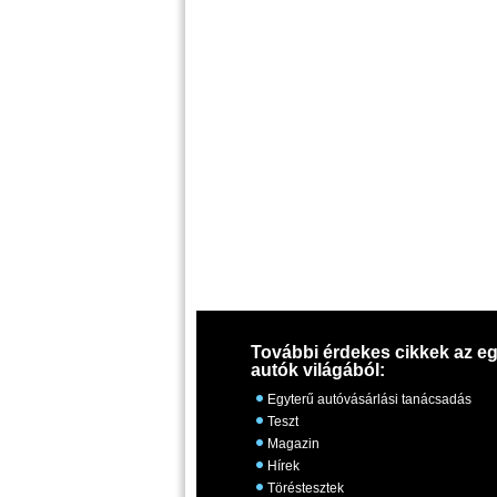
További érdekes cikkek az eg
autók világából:
Egyterű autóvásárlási tanácsadás
Teszt
Magazin
Hírek
Töréstesztek