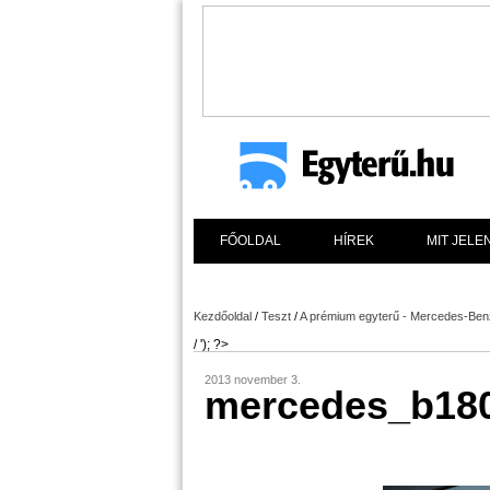
FŐOLDAL
HÍREK
MIT JELE
Kezdőoldal
/
Teszt
/
A prémium egyterű - Mercedes-Benz
/ '); ?>
2013 november 3.
mercedes_b180