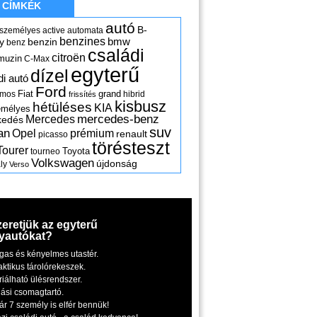
CÍMKÉK
autó
B-
 személyes
active
automata
benzines
y
benzin
bmw
benz
családi
citroën
muzin
C-Max
egyterű
dízel
di autó
Ford
Fiat
grand
omos
hibrid
frissítés
kisbusz
hétüléses
KIA
emélyes
mercedes-benz
Mercedes
kedés
suv
an
Opel
prémium
renault
picasso
törésteszt
Tourer
Toyota
tourneo
Volkswagen
újdonság
ly
Verso
zeretjük az egyterű
yautókat?
gas és kényelmes utastér.
aktikus tárolórekeszek.
riálható ülésrendszer.
iási csomagtartó.
ár 7 személy is elfér bennük!