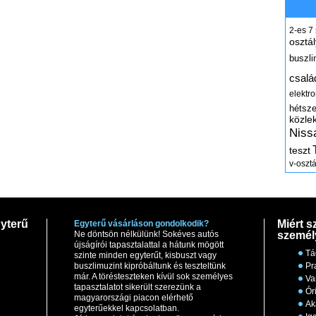
2-es
7
osztál
buszli
csalá
elektr
hétsz
közle
Niss
teszt
v-osztá
yterű
Miért s
Egyterű vásárláson gondolkodik?
Ne döntsön nélkülünk! Sokéves autós
személ
újságírói tapasztalattal a hátunk mögött
Tá
szinte minden egyterűt, kisbuszt vagy
buszlimuzint kipróbáltunk és teszteltünk
Pr
már. A törésteszteken kívül sok személyes
Va
tapasztalatot sikerült szerezünk a
Ór
magyarországi piacon elérhető
Ak
egyterűekkel kapcsolatban.