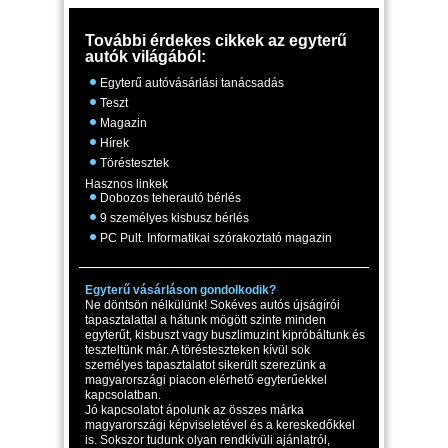
További érdekes cikkek az egyterű
autók világából:
Egyterű autóvásárlási tanácsadás
Teszt
Magazin
Hírek
Töréstesztek
Hasznos linkek
Dobozos teherautó bérlés
9 személyes kisbusz bérlés
PC Pult. Informatikai szórakoztató magazin
Egyterű vásárláson gondolkodik?
Ne döntsön nélkülünk! Sokéves autós újságírói
tapasztalattal a hátunk mögött szinte minden
egyterűt, kisbuszt vagy buszlimuzint kipróbáltunk és
teszteltünk már. A törésteszteken kívül sok
személyes tapasztalatot sikerült szerezünk a
magyarországi piacon elérhető egyterűekkel
kapcsolatban.
Jó kapcsolatot ápolunk az összes márka
magyarországi képviseletével és a kereskedőkkel
is. Sokszor tudunk olyan rendkívüli ajánlatról,