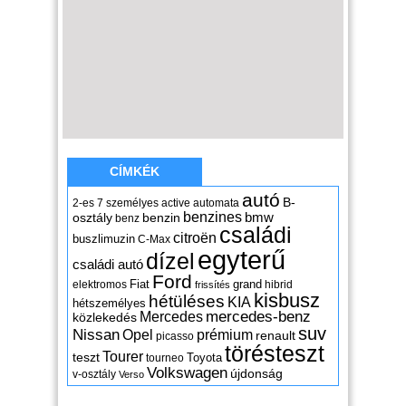
CÍMKÉK
autó
B-
2-es
7 személyes
active
automata
benzines
osztály
benzin
bmw
benz
családi
citroën
buszlimuzin
C-Max
egyterű
dízel
családi autó
Ford
Fiat
grand
elektromos
hibrid
frissítés
kisbusz
hétüléses
KIA
hétszemélyes
mercedes-benz
Mercedes
közlekedés
suv
Nissan
Opel
prémium
renault
picasso
törésteszt
Tourer
teszt
Toyota
tourneo
Volkswagen
újdonság
v-osztály
Verso