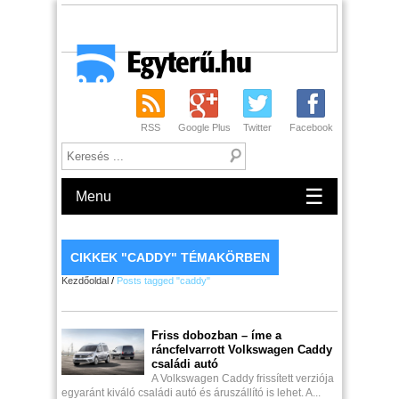
RSS
Google Plus
Twitter
Facebook
☰
Menu
CIKKEK "CADDY" TÉMAKÖRBEN
Kezdőoldal
/
Posts tagged "caddy"
Friss dobozban – íme a
ráncfelvarrott Volkswagen Caddy
családi autó
A Volkswagen Caddy frissített verziója
egyaránt kiváló családi autó és áruszállító is lehet. A...