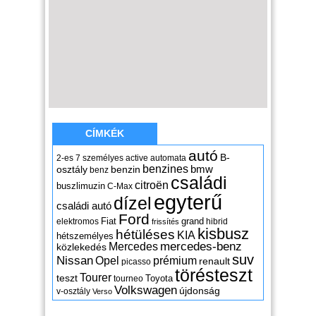
CÍMKÉK
autó
B-
2-es
7 személyes
active
automata
benzines
osztály
benzin
bmw
benz
családi
citroën
buszlimuzin
C-Max
egyterű
dízel
családi autó
Ford
Fiat
grand
elektromos
hibrid
frissítés
kisbusz
hétüléses
KIA
hétszemélyes
mercedes-benz
Mercedes
közlekedés
suv
Nissan
Opel
prémium
renault
picasso
törésteszt
Tourer
teszt
Toyota
tourneo
Volkswagen
újdonság
v-osztály
Verso