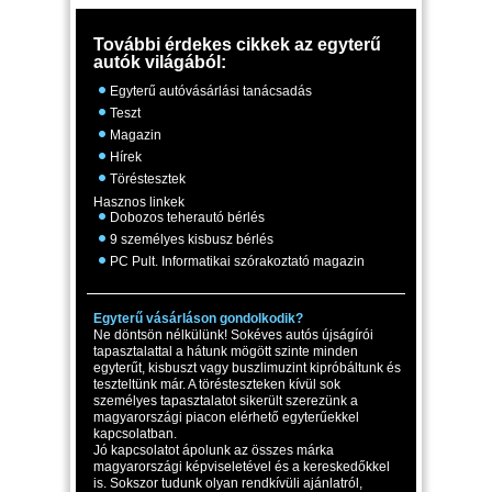
További érdekes cikkek az egyterű
autók világából:
Egyterű autóvásárlási tanácsadás
Teszt
Magazin
Hírek
Töréstesztek
Hasznos linkek
Dobozos teherautó bérlés
9 személyes kisbusz bérlés
PC Pult. Informatikai szórakoztató magazin
Egyterű vásárláson gondolkodik?
Ne döntsön nélkülünk! Sokéves autós újságírói
tapasztalattal a hátunk mögött szinte minden
egyterűt, kisbuszt vagy buszlimuzint kipróbáltunk és
teszteltünk már. A törésteszteken kívül sok
személyes tapasztalatot sikerült szerezünk a
magyarországi piacon elérhető egyterűekkel
kapcsolatban.
Jó kapcsolatot ápolunk az összes márka
magyarországi képviseletével és a kereskedőkkel
is. Sokszor tudunk olyan rendkívüli ajánlatról,