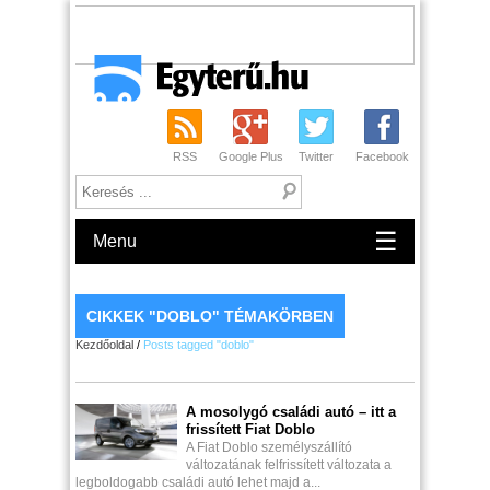
RSS
Google Plus
Twitter
Facebook
☰
Menu
CIKKEK "DOBLO" TÉMAKÖRBEN
Kezdőoldal
/
Posts tagged "doblo"
A mosolygó családi autó – itt a
frissített Fiat Doblo
A Fiat Doblo személyszállító
változatának felfrissített változata a
legboldogabb családi autó lehet majd a...