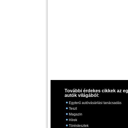
További érdekes cikkek az eg
autók világából:
Egyterű autóvásárlási tanácsadás
Teszt
Magazin
Hírek
Töréstesztek