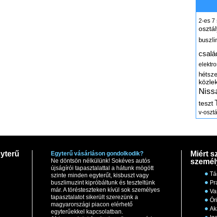
2-es
7
osztál
buszli
csalá
elektr
hétsz
közle
Niss
teszt
v-osztá
yterű
Miért s
Egyterű vásárláson gondolkodik?
Ne döntsön nélkülünk! Sokéves autós
személ
újságírói tapasztalattal a hátunk mögött
Tá
szinte minden egyterűt, kisbuszt vagy
buszlimuzint kipróbáltunk és teszteltünk
Pr
már. A törésteszteken kívül sok személyes
Va
tapasztalatot sikerült szerezünk a
Ór
magyarországi piacon elérhető
Ak
egyterűekkel kapcsolatban.