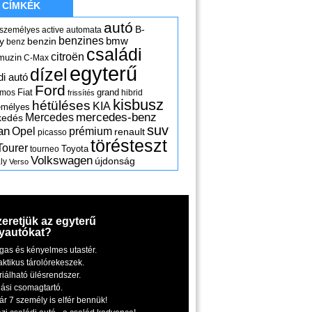
CÍMKÉK
autó
B-
 személyes
active
automata
benzines
y
benzin
bmw
benz
családi
citroën
muzin
C-Max
egyterű
dízel
di autó
Ford
Fiat
grand
omos
hibrid
frissítés
kisbusz
hétüléses
KIA
emélyes
mercedes-benz
Mercedes
kedés
suv
an
Opel
prémium
renault
picasso
törésteszt
Tourer
Toyota
tourneo
Volkswagen
újdonság
ly
Verso
zeretjük az egyterű
yautókat?
gas és kényelmes utastér.
aktikus tárolórekeszek.
riálható ülésrendszer.
iási csomagtartó.
ár 7 személy is elfér bennük!