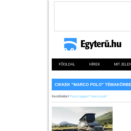
FŐOLDAL
HÍREK
MIT JELE
CIKKEK "MARCO POLO" TÉMAKÖRB
Kezdőoldal
/
Posts tagged "marco polo"