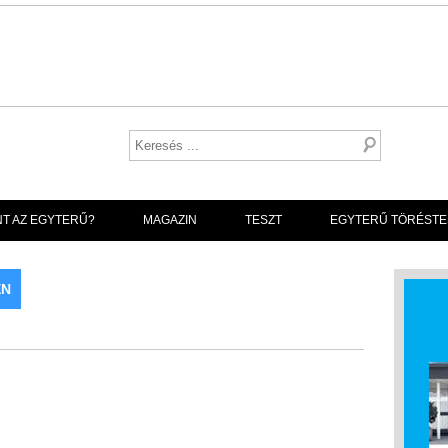
NT AZ EGYTERŰ?
MAGAZIN
TESZT
EGYTERŰ TÖRÉSTE
EN