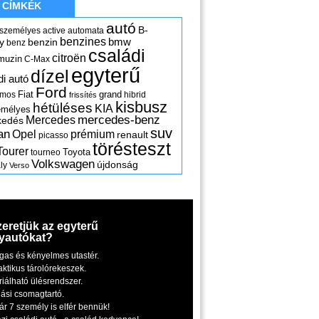
CÍMKÉK
autó
B-
 személyes
active
automata
benzines
y
benzin
bmw
benz
családi
citroën
muzin
C-Max
egyterű
dízel
di autó
Ford
Fiat
grand
omos
hibrid
frissítés
kisbusz
hétüléses
KIA
emélyes
mercedes-benz
Mercedes
kedés
suv
an
Opel
prémium
renault
picasso
törésteszt
Tourer
Toyota
tourneo
Volkswagen
újdonság
ly
Verso
zeretjük az egyterű
yautókat?
gas és kényelmes utastér.
aktikus tárolórekeszek.
riálható ülésrendszer.
iási csomagtartó.
ár 7 személy is elfér bennük!