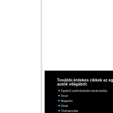
További érdekes cikkek az eg
autók világából:
Egyterű autóvásárlási tanácsadás
Teszt
Magazin
Hírek
Töréstesztek