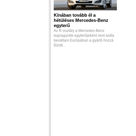
Kínában tovább él a
hétüléses Mercedes-Benz
egyterű
Az R-osztály a Mercedes-Benz
legnagyobb egyterűjeként nem tudta
beváltani Európában a gyártó hozzá
fűzött...