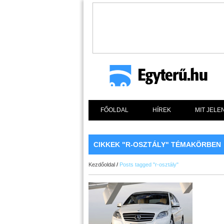
FŐOLDAL
HÍREK
MIT JELE
CIKKEK "R-OSZTÁLY" TÉMAKÖRBEN
Kezdőoldal
/
Posts tagged "r-osztály"