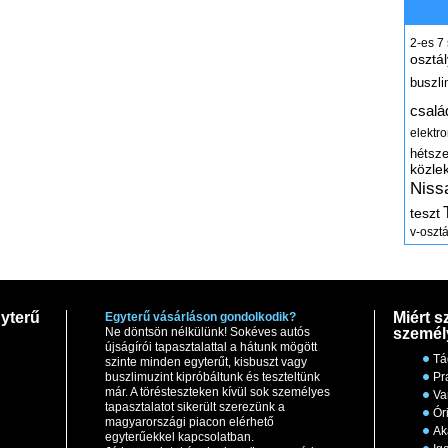
2-es
7
osztál
buszli
csalá
elektr
hétsz
közle
Niss
teszt
v-osztá
yterű
Miért s
Egyterű vásárláson gondolkodik?
Ne döntsön nélkülünk! Sokéves autós
személ
újságírói tapasztalattal a hátunk mögött
Tá
szinte minden egyterűt, kisbuszt vagy
buszlimuzint kipróbáltunk és teszteltünk
Pr
már. A törésteszteken kívül sok személyes
Va
tapasztalatot sikerült szerezünk a
Ór
magyarországi piacon elérhető
Ak
egyterűekkel kapcsolatban.