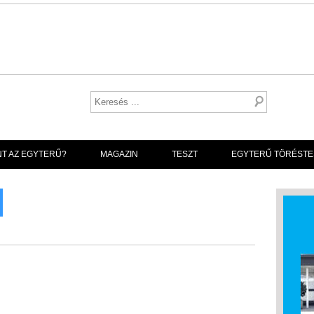
NT AZ EGYTERŰ?
MAGAZIN
TESZT
EGYTERŰ TÖRÉSTE