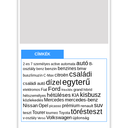
CÍMKÉK
autó
B-
2-es
7 személyes
active
automata
benzines
osztály
benzin
bmw
benz
családi
citroën
buszlimuzin
C-Max
egyterű
dízel
családi autó
Ford
Fiat
grand
elektromos
hibrid
frissítés
kisbusz
hétüléses
KIA
hétszemélyes
mercedes-benz
Mercedes
közlekedés
suv
Nissan
Opel
prémium
renault
picasso
törésteszt
Tourer
teszt
Toyota
tourneo
Volkswagen
újdonság
v-osztály
Verso