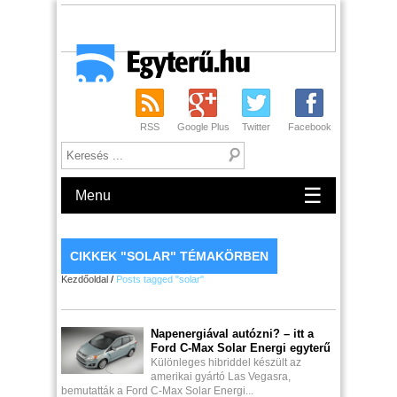
RSS
Google Plus
Twitter
Facebook
☰
Menu
CIKKEK "SOLAR" TÉMAKÖRBEN
Kezdőoldal
/
Posts tagged "solar"
Napenergiával autózni? – itt a
Ford C-Max Solar Energi egyterű
Különleges hibriddel készült az
amerikai gyártó Las Vegasra,
bemutatták a Ford C-Max Solar Energi...