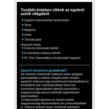
További érdekes cikkek az egyterű
autók világából:
Egyterű autóvásárlási tanácsadás
Teszt
Magazin
Hírek
Töréstesztek
Hasznos linkek
Dobozos teherautó bérlés
9 személyes kisbusz bérlés
PC Pult. Informatikai szórakoztató magazin
Egyterű vásárláson gondolkodik?
Ne döntsön nélkülünk! Sokéves autós újságírói
tapasztalattal a hátunk mögött szinte minden
egyterűt, kisbuszt vagy buszlimuzint kipróbáltunk és
teszteltünk már. A törésteszteken kívül sok
személyes tapasztalatot sikerült szerezünk a
magyarországi piacon elérhető egyterűekkel
kapcsolatban.
Jó kapcsolatot ápolunk az összes márka
magyarországi képviseletével és a kereskedőkkel
is. Sokszor tudunk olyan rendkívüli ajánlatról,