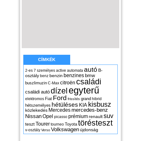
CÍMKÉK
autó
B-
2-es
7 személyes
active
automata
benzines
osztály
benzin
bmw
benz
családi
citroën
buszlimuzin
C-Max
egyterű
dízel
családi autó
Ford
Fiat
grand
elektromos
hibrid
frissítés
kisbusz
hétüléses
KIA
hétszemélyes
mercedes-benz
Mercedes
közlekedés
suv
Nissan
Opel
prémium
renault
picasso
törésteszt
Tourer
teszt
Toyota
tourneo
Volkswagen
újdonság
v-osztály
Verso