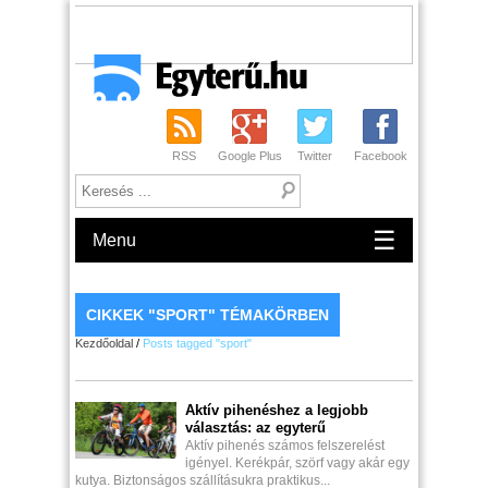
RSS
Google Plus
Twitter
Facebook
☰
Menu
CIKKEK "SPORT" TÉMAKÖRBEN
Kezdőoldal
/
Posts tagged "sport"
Aktív pihenéshez a legjobb
választás: az egyterű
Aktív pihenés számos felszerelést
igényel. Kerékpár, szörf vagy akár egy
kutya. Biztonságos szállításukra praktikus...