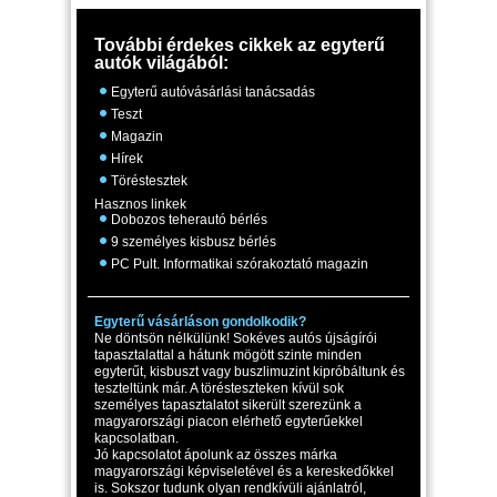
További érdekes cikkek az egyterű
autók világából:
Egyterű autóvásárlási tanácsadás
Teszt
Magazin
Hírek
Töréstesztek
Hasznos linkek
Dobozos teherautó bérlés
9 személyes kisbusz bérlés
PC Pult. Informatikai szórakoztató magazin
Egyterű vásárláson gondolkodik?
Ne döntsön nélkülünk! Sokéves autós újságírói
tapasztalattal a hátunk mögött szinte minden
egyterűt, kisbuszt vagy buszlimuzint kipróbáltunk és
teszteltünk már. A törésteszteken kívül sok
személyes tapasztalatot sikerült szerezünk a
magyarországi piacon elérhető egyterűekkel
kapcsolatban.
Jó kapcsolatot ápolunk az összes márka
magyarországi képviseletével és a kereskedőkkel
is. Sokszor tudunk olyan rendkívüli ajánlatról,