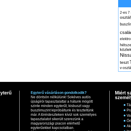
2-es
7
osztál
buszli
csalá
elektr
hétsz
közle
Niss
teszt
v-osztá
yterű
Miért s
Egyterű vásárláson gondolkodik?
Ne döntsön nélkülünk! Sokéves autós
személ
újságírói tapasztalattal a hátunk mögött
Tá
szinte minden egyterűt, kisbuszt vagy
buszlimuzint kipróbáltunk és teszteltünk
Pr
már. A törésteszteken kívül sok személyes
Va
tapasztalatot sikerült szerezünk a
Ór
magyarországi piacon elérhető
Ak
egyterűekkel kapcsolatban.