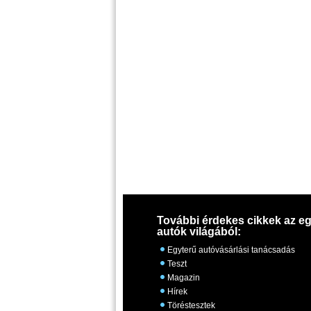
További érdekes cikkek az eg
autók világából:
Egyterű autóvásárlási tanácsadás
Teszt
Magazin
Hírek
Töréstesztek