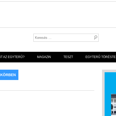
NT AZ EGYTERŰ?
MAGAZIN
TESZT
EGYTERŰ TÖRÉSTE
AKÖRBEN