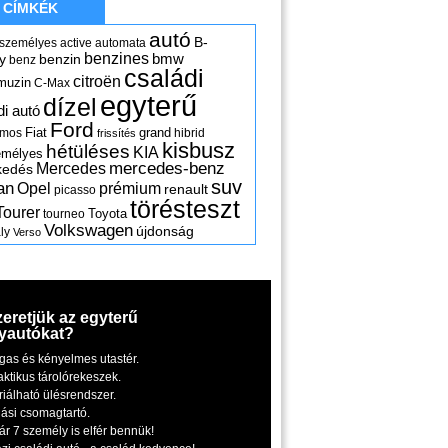
CÍMKÉK
autó
B-
 személyes
active
automata
benzines
y
benzin
bmw
benz
családi
citroën
muzin
C-Max
egyterű
dízel
di autó
Ford
Fiat
grand
omos
hibrid
frissítés
kisbusz
hétüléses
KIA
emélyes
mercedes-benz
Mercedes
kedés
suv
an
Opel
prémium
renault
picasso
törésteszt
Tourer
Toyota
tourneo
Volkswagen
újdonság
ly
Verso
zeretjük az egyterű
yautókat?
gas és kényelmes utastér.
aktikus tárolórekeszek.
riálható ülésrendszer.
iási csomagtartó.
ár 7 személy is elfér bennük!