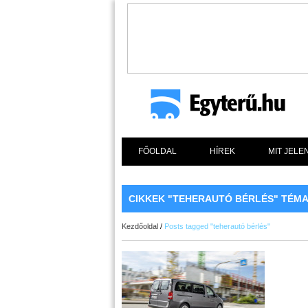
FŐOLDAL
HÍREK
MIT JELE
CIKKEK "TEHERAUTÓ BÉRLÉS" TÉM
Kezdőoldal
/
Posts tagged "teherautó bérlés"