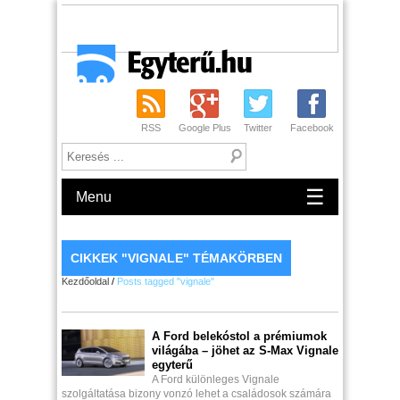
RSS
Google Plus
Twitter
Facebook
☰
Menu
CIKKEK "VIGNALE" TÉMAKÖRBEN
Kezdőoldal
/
Posts tagged "vignale"
A Ford belekóstol a prémiumok
világába – jöhet az S-Max Vignale
egyterű
A Ford különleges Vignale
szolgáltatása bizony vonzó lehet a családosok számára