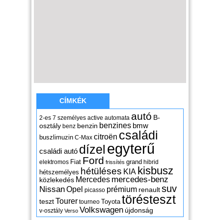
CÍMKÉK
autó
B-
2-es
7 személyes
active
automata
benzines
osztály
benzin
bmw
benz
családi
citroën
buszlimuzin
C-Max
egyterű
dízel
családi autó
Ford
Fiat
grand
elektromos
hibrid
frissítés
kisbusz
hétüléses
KIA
hétszemélyes
mercedes-benz
Mercedes
közlekedés
suv
Nissan
Opel
prémium
renault
picasso
törésteszt
Tourer
teszt
Toyota
tourneo
Volkswagen
újdonság
v-osztály
Verso