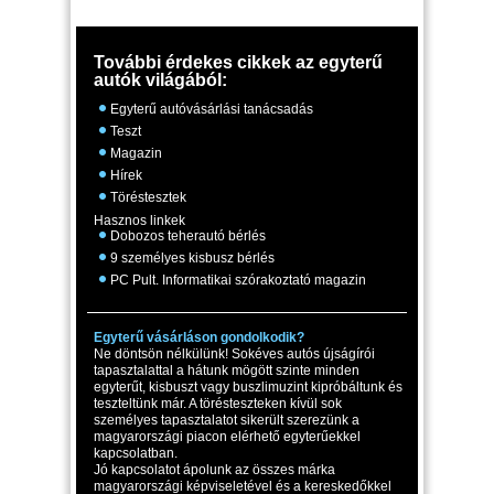
További érdekes cikkek az egyterű
autók világából:
Egyterű autóvásárlási tanácsadás
Teszt
Magazin
Hírek
Töréstesztek
Hasznos linkek
Dobozos teherautó bérlés
9 személyes kisbusz bérlés
PC Pult. Informatikai szórakoztató magazin
Egyterű vásárláson gondolkodik?
Ne döntsön nélkülünk! Sokéves autós újságírói
tapasztalattal a hátunk mögött szinte minden
egyterűt, kisbuszt vagy buszlimuzint kipróbáltunk és
teszteltünk már. A törésteszteken kívül sok
személyes tapasztalatot sikerült szerezünk a
magyarországi piacon elérhető egyterűekkel
kapcsolatban.
Jó kapcsolatot ápolunk az összes márka
magyarországi képviseletével és a kereskedőkkel