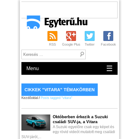
RSS
Google Plus
Twitter
Facebook
☰
Menu
CIKKEK "VITARA" TÉMAKÖRBEN
Kezdőoldal
/
Posts tagged "vitara"
Októberben érkezik a Suzuki
családi SUV-ja, a Vitara
A Suzuki egyelőre csak egy képet és
egy rövid videót mutatott meg családi
SUV-járól,...