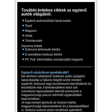
További érdekes cikkek az egyterű
autók világából:
Egyterű autóvásárlási tanácsadás
Teszt
Magazin
Hírek
Töréstesztek
Hasznos linkek
Dobozos teherautó bérlés
9 személyes kisbusz bérlés
PC Pult. Informatikai szórakoztató magazin
Egyterű vásárláson gondolkodik?
Ne döntsön nélkülünk! Sokéves autós újságírói
tapasztalattal a hátunk mögött szinte minden
egyterűt, kisbuszt vagy buszlimuzint kipróbáltunk és
teszteltünk már. A törésteszteken kívül sok
személyes tapasztalatot sikerült szerezünk a
magyarországi piacon elérhető egyterűekkel
kapcsolatban.
Jó kapcsolatot ápolunk az összes márka
magyarországi képviseletével és a kereskedőkkel
is. Sokszor tudunk olyan rendkívüli ajánlatról,