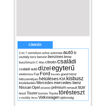
CÍMKÉK
autó
B-
2-es
7 személyes
active
automata
benzines
osztály
benzin
bmw
benz
családi
citroën
buszlimuzin
C-Max
egyterű
dízel
családi autó
Ford
Fiat
grand
elektromos
hibrid
frissítés
kisbusz
hétüléses
KIA
hétszemélyes
mercedes-benz
Mercedes
közlekedés
suv
Nissan
Opel
prémium
renault
picasso
törésteszt
Tourer
teszt
Toyota
tourneo
Volkswagen
újdonság
v-osztály
Verso