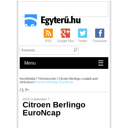
RSS
Google Plus
Twitter
Facebook
☰
Menu
Kezdőoldal
/
Töréstesztek
/
Citroën Berlingo családi autó
törésteszt
/
Citroen Berlingo EuroNcap
/ '); ?>
2014 szeptember 7.
Citroen Berlingo
EuroNcap