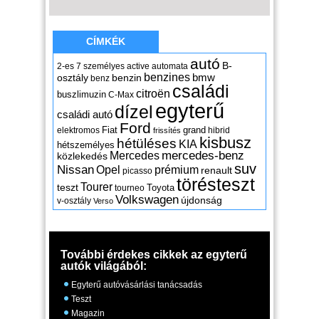
CÍMKÉK
autó
B-
2-es
7 személyes
active
automata
benzines
osztály
benzin
bmw
benz
családi
citroën
buszlimuzin
C-Max
egyterű
dízel
családi autó
Ford
Fiat
grand
elektromos
hibrid
frissítés
kisbusz
hétüléses
KIA
hétszemélyes
mercedes-benz
Mercedes
közlekedés
suv
Nissan
Opel
prémium
renault
picasso
törésteszt
Tourer
teszt
Toyota
tourneo
Volkswagen
újdonság
v-osztály
Verso
További érdekes cikkek az egyterű
autók világából:
Egyterű autóvásárlási tanácsadás
Teszt
Magazin