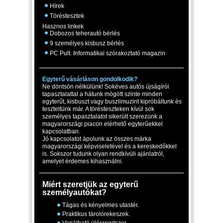
Hírek
Töréstesztek
Hasznos linkek
Dobozos teherautó bérlés
9 személyes kisbusz bérlés
PC Pult. Informatikai szórakoztató magazin
Egyterű vásárláson gondolkodik?
Ne döntsön nélkülünk! Sokéves autós újságírói
tapasztalattal a hátunk mögött szinte minden
egyterűt, kisbuszt vagy buszlimuzint kipróbáltunk és
teszteltünk már. A törésteszteken kívül sok
személyes tapasztalatot sikerült szerezünk a
magyarországi piacon elérhető egyterűekkel
kapcsolatban.
Jó kapcsolatot ápolunk az összes márka
magyarországi képviseletével és a kereskedőkkel
is. Sokszor tudunk olyan rendkívüli ajánlatról,
amelyet érdemes kihasználni.
Miért szeretjük az egyterű
személyautókat?
Tágas és kényelmes utastér.
Praktikus tárolórekeszek.