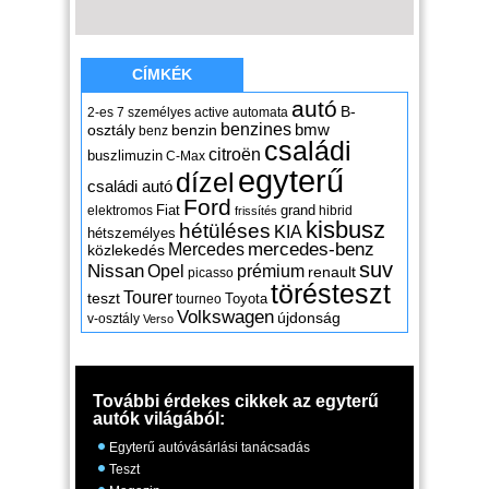
CÍMKÉK
autó
B-
2-es
7 személyes
active
automata
benzines
osztály
benzin
bmw
benz
családi
citroën
buszlimuzin
C-Max
egyterű
dízel
családi autó
Ford
Fiat
grand
elektromos
hibrid
frissítés
kisbusz
hétüléses
KIA
hétszemélyes
mercedes-benz
Mercedes
közlekedés
suv
Nissan
Opel
prémium
renault
picasso
törésteszt
Tourer
teszt
Toyota
tourneo
Volkswagen
újdonság
v-osztály
Verso
További érdekes cikkek az egyterű
autók világából:
Egyterű autóvásárlási tanácsadás
Teszt