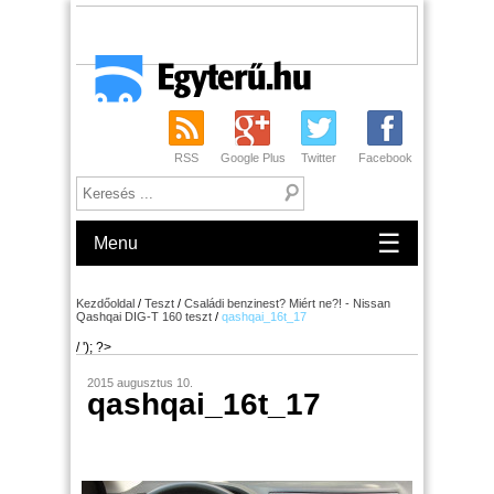
RSS
Google Plus
Twitter
Facebook
☰
Menu
Kezdőoldal
/
Teszt
/
Családi benzinest? Miért ne?! - Nissan
Qashqai DIG-T 160 teszt
/
qashqai_16t_17
/ '); ?>
2015 augusztus 10.
qashqai_16t_17