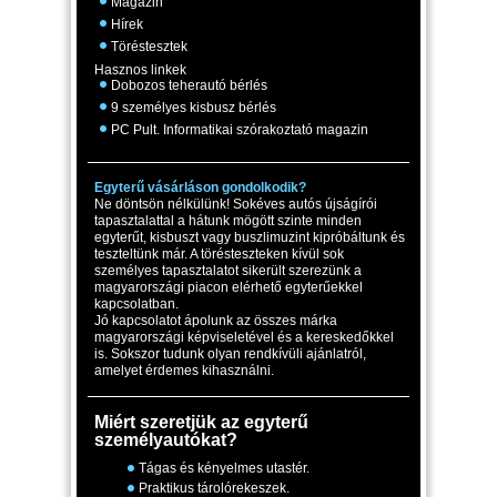
Magazin
Hírek
Töréstesztek
Hasznos linkek
Dobozos teherautó bérlés
9 személyes kisbusz bérlés
PC Pult. Informatikai szórakoztató magazin
Egyterű vásárláson gondolkodik?
Ne döntsön nélkülünk! Sokéves autós újságírói
tapasztalattal a hátunk mögött szinte minden
egyterűt, kisbuszt vagy buszlimuzint kipróbáltunk és
teszteltünk már. A törésteszteken kívül sok
személyes tapasztalatot sikerült szerezünk a
magyarországi piacon elérhető egyterűekkel
kapcsolatban.
Jó kapcsolatot ápolunk az összes márka
magyarországi képviseletével és a kereskedőkkel
is. Sokszor tudunk olyan rendkívüli ajánlatról,
amelyet érdemes kihasználni.
Miért szeretjük az egyterű
személyautókat?
Tágas és kényelmes utastér.
Praktikus tárolórekeszek.