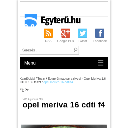
RSS
Google Plus
Twitter
Facebook
☰
Menu
Kezdőoldal
/
Teszt
/
Egyterű magyar szívvel - Opel Meriva 1.6
CDTI 136 teszt
/
opel meriva 16 cdti f4
/ '); ?>
2014 június 30.
opel meriva 16 cdti f4