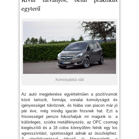
egyterű
Komolyabbá vált
Az autó megjelenése egyértelműen a pozitívumok
közé tartozik, formája, vonalai komolyságot és
igényességet tükröznek, és hiába van piacon már jó
pár éve, még mindig igazán frissnek hat. Ezt a
frissességet persze fokozhatjuk mi magunk is: a
különleges, szürke metálfényezés, az OPC csomag
kiegészítői és a 18 colos könnyűfém felnik egy kis
agresszivitást, sportosságot adnak az összképhez.
A ráncfelvarrással érkező új fényszórók a