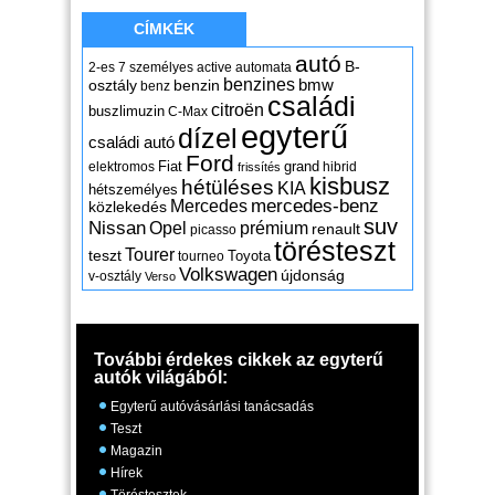
CÍMKÉK
autó
B-
2-es
7 személyes
active
automata
benzines
osztály
benzin
bmw
benz
családi
citroën
buszlimuzin
C-Max
egyterű
dízel
családi autó
Ford
Fiat
grand
elektromos
hibrid
frissítés
kisbusz
hétüléses
KIA
hétszemélyes
mercedes-benz
Mercedes
közlekedés
suv
Nissan
Opel
prémium
renault
picasso
törésteszt
Tourer
teszt
Toyota
tourneo
Volkswagen
újdonság
v-osztály
Verso
További érdekes cikkek az egyterű
autók világából:
Egyterű autóvásárlási tanácsadás
Teszt
Magazin
Hírek