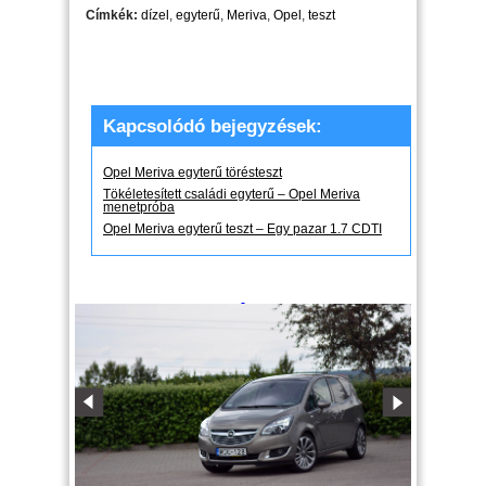
Címkék:
dízel
,
egyterű
,
Meriva
,
Opel
,
teszt
Kapcsolódó bejegyzések:
Opel Meriva egyterű törésteszt
Tökéletesített családi egyterű – Opel Meriva
menetpróba
Opel Meriva egyterű teszt – Egy pazar 1.7 CDTI