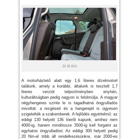
Jó itt ülni
A motorháztető alatt egy 1,6 literes dízelmotort
találunk, amely a korábbi, általunk is tesztelt 1,7
literes verziót teljesítményben enyhén,
kulturáltságban pedig nagyon is felülmúlja. A magyar
négyhengeres szinte le is tagadhatná öngyulladós
mivoltát: a rezgéseit és a hangerejét is ügyesen
szigetelték a szakemberek. A fejlődés egyértelmű: az
eddigi 130 helyett 136 lóerőt kapunk, amihez nem
4000-ig, hanem mindössze 3500-ig kell forgatni az
egyhatos öngyulladóst. Az eddigi 300 helyett pedig
20 Nm-el több áll rendelkezésünkre, már 2000-es