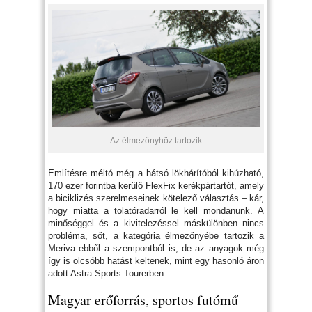
Az élmezőnyhöz tartozik
Említésre méltó még a hátsó lökhárítóból kihúzható,
170 ezer forintba kerülő FlexFix kerékpártartót, amely
a biciklizés szerelmeseinek kötelező választás – kár,
hogy miatta a tolatóradarról le kell mondanunk. A
minőséggel és a kivitelezéssel máskülönben nincs
probléma, sőt, a kategória élmezőnyébe tartozik a
Meriva ebből a szempontból is, de az anyagok még
így is olcsóbb hatást keltenek, mint egy hasonló áron
adott Astra Sports Tourerben.
Magyar erőforrás, sportos futómű