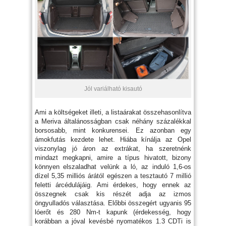
Jól variálható kisautó
Ami a költségeket illeti, a listaárakat összehasonlítva
a Meriva általánosságban csak néhány százalékkal
borsosabb, mint konkurensei. Ez azonban egy
ámokfutás kezdete lehet. Hiába kínálja az Opel
viszonylag jó áron az extrákat, ha szeretnénk
mindazt megkapni, amire a típus hivatott, bizony
könnyen elszaladhat velünk a ló, az induló 1,6-os
dízel 5,35 milliós árától egészen a tesztautó 7 millió
feletti árcédulájáig. Ami érdekes, hogy ennek az
összegnek csak kis részét adja az izmos
öngyulladós választása. Előbbi összegért ugyanis 95
lóerőt és 280 Nm-t kapunk (érdekesség, hogy
korábban a jóval kevésbé nyomatékos 1.3 CDTi is