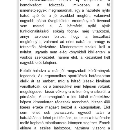
komolyságot fokozzák, miközben a fő
ismertetőjegyek megmaradnak, így a hátrafelé nyíló
hátsó ajtó és a jó érzékkel megtört, valamivel
nagyobb hátsó üvegfelületet eredményező övvonal
sem marad el. A hátrafelé nyíló ajtók
funkcionalitásáról sokáig fognak még vitatkozni,
annyi azonban biztos, hogy a beszállást
megkönnyíti, valamint ad némi extrát az amúgy is
tetszetős Merivához. Mindenesetre szokni kell a
nyitást, ugyanis nem elég könyökből kibillenteni a
vaskos szerkezetet, hanem elöl, a kezünknél kell
nagyobb erőt kifejteni.
Befelé haladva a már jól megszokott körülmények
fogadnak. Az ergonomikus sportülések határozottan
ölelik át az embert, míg a hátsó ülések kiválóan
variálhatóak, de a tömésükkel nem teljesen voltunk
megelégedve: kissé vékonyra is keményre sikerült a
párnázás. A csomagtartó a kis külső méretekhez
képest kimondottan tágasnak mondható, hiszen 400
literes értéke magáért beszél a kategóriában. Elöl
sem lehet sok panaszunk, egyedül talán a
hátralátással lehet problémánk, de ezen a tolatóradar
mellé kapható tolatókamera könnyen segíthet. Ennek
előnye a széles látószöge, hátránya viszont a