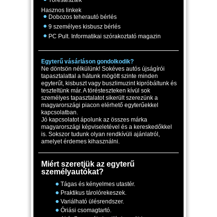
Töréstesztek
Hasznos linkek
Dobozos teherautó bérlés
9 személyes kisbusz bérlés
PC Pult. Informatikai szórakoztató magazin
Egyterű vásárláson gondolkodik?
Ne döntsön nélkülünk! Sokéves autós újságírói
tapasztalattal a hátunk mögött szinte minden
egyterűt, kisbuszt vagy buszlimuzint kipróbáltunk és
teszteltünk már. A törésteszteken kívül sok
személyes tapasztalatot sikerült szerezünk a
magyarországi piacon elérhető egyterűekkel
kapcsolatban.
Jó kapcsolatot ápolunk az összes márka
magyarországi képviseletével és a kereskedőkkel
is. Sokszor tudunk olyan rendkívüli ajánlatról,
amelyet érdemes kihasználni.
Miért szeretjük az egyterű
személyautókat?
Tágas és kényelmes utastér.
Praktikus tárolórekeszek.
Variálható ülésrendszer.
Óriási csomagtartó.