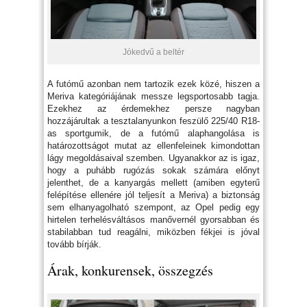
Jókedvű a beltér
A futómű azonban nem tartozik ezek közé, hiszen a
Meriva kategóriájának messze legsportosabb tagja.
Ezekhez az érdemekhez persze nagyban
hozzájárultak a tesztalanyunkon feszülő 225/40 R18-
as sportgumik, de a futómű alaphangolása is
határozottságot mutat az ellenfeleinek kimondottan
lágy megoldásaival szemben. Ugyanakkor az is igaz,
hogy a puhább rugózás sokak számára előnyt
jelenthet, de a kanyargás mellett (amiben egyterű
felépítése ellenére jól teljesít a Meriva) a biztonság
sem elhanyagolható szempont, az Opel pedig egy
hirtelen terhelésváltásos manővernél gyorsabban és
stabilabban tud reagálni, miközben fékjei is jóval
tovább bírják.
Árak, konkurensek, összegzés