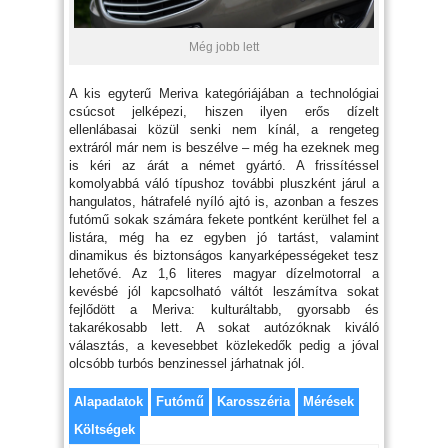
Még jobb lett
A kis egyterű Meriva kategóriájában a technológiai
csúcsot jelképezi, hiszen ilyen erős dízelt
ellenlábasai közül senki nem kínál, a rengeteg
extráról már nem is beszélve – még ha ezeknek meg
is kéri az árát a német gyártó. A frissítéssel
komolyabbá váló típushoz további pluszként járul a
hangulatos, hátrafelé nyíló ajtó is, azonban a feszes
futómű sokak számára fekete pontként kerülhet fel a
listára, még ha ez egyben jó tartást, valamint
dinamikus és biztonságos kanyarképességeket tesz
lehetővé. Az 1,6 literes magyar dízelmotorral a
kevésbé jól kapcsolható váltót leszámítva sokat
fejlődött a Meriva: kulturáltabb, gyorsabb és
takarékosabb lett. A sokat autózóknak kiváló
választás, a kevesebbet közlekedők pedig a jóval
olcsóbb turbós benzinessel járhatnak jól.
Alapadatok
Futómű
Karosszéria
Mérések
Költségek