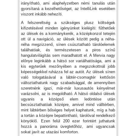
irányítható, ami alaphelyzetben némi tanulás után
gyorsítaná a kezelhetőséget, az IntelliLink esetében
viszont inkább nehezíti.
A felszereltség a szükséges plusz költségek
kifizetésével minden igényünket kielégíti: fűthetőek
az ülések és a kormánykerék, a középkonzol tetején
ott ül a navigáció, az ülések között pedig a néha-
néha megzizzenő, sínen csúsztatható tárolóelemek
találhatóak, és természetesen a piros színű
hangulatvilágítás sem maradhatott el. A Mervia nagy
előnye leginkább a hátsó sor variálhatósága, ami a
kis egyterűek mezőnyében a megszokottnál jobb
képességekkel ruházza fel az autót. Az ülések sínen
való tologatásával a lábtér-csomagtér kettősön
változtathatunk nagy szabadsággal, de amennyiben
szeretnénk igazi, már-már luxusautós kényelmet
varázsolni, az is megoldható. A hátsó oldalsó ülések
ugyanis a középső elem ledöntése után
becsúsztathatóak középre, amivel mind válltérben,
mint lábtérben bőséges helyet kaphatunk, míg a hab
a tortán a középre bepattintható, tárolóval rendelkező
könyöklő. Ezen felül 200 ezer forintért juthatunk
hozzá a panoráma üvegtetőhöz, ami ugyancsak
sokat javít az utazási komforton.