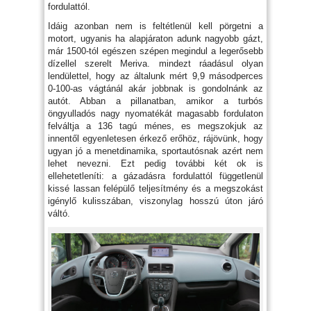
fordulattól.
Idáig azonban nem is feltétlenül kell pörgetni a
motort, ugyanis ha alapjáraton adunk nagyobb gázt,
már 1500-tól egészen szépen megindul a legerősebb
dízellel szerelt Meriva. mindezt ráadásul olyan
lendülettel, hogy az általunk mért 9,9 másodperces
0-100-as vágtánál akár jobbnak is gondolnánk az
autót. Abban a pillanatban, amikor a turbós
öngyulladós nagy nyomatékát magasabb fordulaton
felváltja a 136 tagú ménes, es megszokjuk az
innentől egyenletesen érkező erőhöz, rájövünk, hogy
ugyan jó a menetdinamika, sportautósnak azért nem
lehet nevezni. Ezt pedig további két ok is
ellehetetleníti: a gázadásra fordulattól függetlenül
kissé lassan felépülő teljesítmény és a megszokást
igénylő kulisszában, viszonylag hosszú úton járó
váltó.