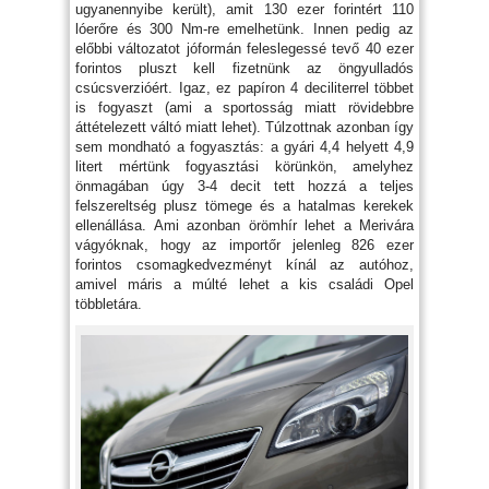
ugyanennyibe került), amit 130 ezer forintért 110
lóerőre és 300 Nm-re emelhetünk. Innen pedig az
előbbi változatot jóformán feleslegessé tevő 40 ezer
forintos pluszt kell fizetnünk az öngyulladós
csúcsverzióért. Igaz, ez papíron 4 deciliterrel többet
is fogyaszt (ami a sportosság miatt rövidebbre
áttételezett váltó miatt lehet). Túlzottnak azonban így
sem mondható a fogyasztás: a gyári 4,4 helyett 4,9
litert mértünk fogyasztási körünkön, amelyhez
önmagában úgy 3-4 decit tett hozzá a teljes
felszereltség plusz tömege és a hatalmas kerekek
ellenállása. Ami azonban örömhír lehet a Merivára
vágyóknak, hogy az importőr jelenleg 826 ezer
forintos csomagkedvezményt kínál az autóhoz,
amivel máris a múlté lehet a kis családi Opel
többletára.