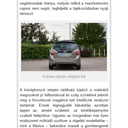
segédvonalak hiánya, melyek nélkül a manőverezést
sajnos nem segíti, legfeljebb a tájékozódásban nyújt
támaszt.
A lámpa igazán elegáns lett
A középkonzol tetején található kijelző a márkától
megszokott jó felbontással és szép színekkel jeleníti
meg a frissítéssel magáévá tett IntelliLink rendszer
tartalmát. Ennek legnagyobb hátulütője azonban
éppen az, amiért született: az érintőképernyőre
szabott felépítése. Ugyanis az Insigniában már ilyen
módszerrel működő szoftver a régebbi modellekbe –
mint a Meriva – bekerülve maradt a gombtengerrel