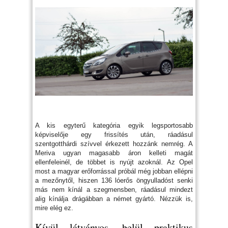
A kis egyterű kategória egyik legsportosabb
képviselője egy frissítés után, ráadásul
szentgotthárdi szívvel érkezett hozzánk nemrég. A
Meriva ugyan magasabb áron kelleti magát
ellenfeleinél, de többet is nyújt azoknál. Az Opel
most a magyar erőforrással próbál még jobban ellépni
a mezőnytől, hiszen 136 lóerős öngyulladóst senki
más nem kínál a szegmensben, ráadásul mindezt
alig kínálja drágábban a német gyártó. Nézzük is,
mire elég ez.
Kívül látványos, belül praktikus