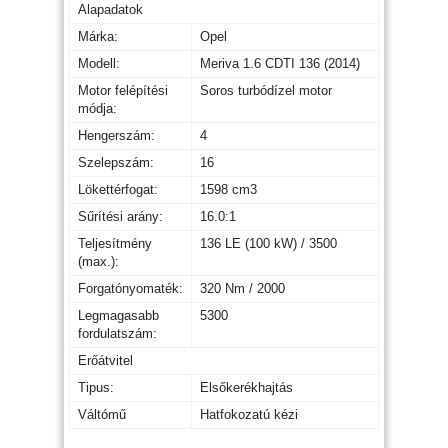
Alapadatok
Márka:
Opel
Modell:
Meriva 1.6 CDTI 136 (2014)
Motor felépítési
Soros turbódízel motor
módja:
Hengerszám:
4
Szelepszám:
16
Lökettérfogat:
1598 cm3
Sűrítési arány:
16.0:1
Teljesítmény
136 LE (100 kW) / 3500
(max.):
Forgatónyomaték:
320 Nm / 2000
Legmagasabb
5300
fordulatszám:
Erőátvitel
Tipus:
Elsőkerékhajtás
Váltómű
Hatfokozatú kézi