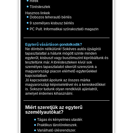
Hírek
Töréstesztek
Hasznos linkek
Dobozos teherautó bérlés
9 személyes kisbusz bérlés
PC Pult. Informatikai szórakoztató magazin
Egyterű vásárláson gondolkodik?
Ne döntsön nélkülünk! Sokéves autós újságírói
tapasztalattal a hátunk mögött szinte minden
egyterűt, kisbuszt vagy buszlimuzint kipróbáltunk és
teszteltünk már. A törésteszteken kívül sok
személyes tapasztalatot sikerült szerezünk a
magyarországi piacon elérhető egyterűekkel
kapcsolatban.
Jó kapcsolatot ápolunk az összes márka
magyarországi képviseletével és a kereskedőkkel
is. Sokszor tudunk olyan rendkívüli ajánlatról,
amelyet érdemes kihasználni.
Miért szeretjük az egyterű
személyautókat?
Tágas és kényelmes utastér.
Praktikus tárolórekeszek.
Variálható ülésrendszer.