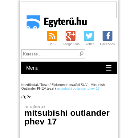
RSS
Google Plus
Twitter
Facebook
☰
Menu
Kezdőoldal
/
Teszt
/
Elektromos családi SUV - Mitsubishi
Outlander PHEV teszt
/
mitsubishi outlander phev 17
/ '); ?>
2014 július 30.
mitsubishi outlander
phev 17