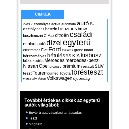
CÍMKÉK
autó
B-
2-es
7 személyes
active
automata
benzines
osztály
benzin
bmw
benz
családi
citroën
buszlimuzin
C-Max
egyterű
dízel
családi autó
Ford
Fiat
grand
elektromos
hibrid
frissítés
kisbusz
hétüléses
KIA
hétszemélyes
mercedes-benz
Mercedes
közlekedés
suv
Nissan
Opel
prémium
renault
picasso
törésteszt
Tourer
teszt
Toyota
tourneo
Volkswagen
újdonság
v-osztály
Verso
További érdekes cikkek az egyterű
autók világából:
Egyterű autóvásárlási tanácsadás
Teszt
Magazin