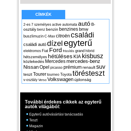
CÍMKÉK
autó
B-
2-es
7 személyes
active
automata
benzines
osztály
benzin
bmw
benz
családi
citroën
buszlimuzin
C-Max
egyterű
dízel
családi autó
Ford
Fiat
grand
elektromos
hibrid
frissítés
kisbusz
hétüléses
KIA
hétszemélyes
mercedes-benz
Mercedes
közlekedés
suv
Nissan
Opel
prémium
renault
picasso
törésteszt
Tourer
teszt
Toyota
tourneo
Volkswagen
újdonság
v-osztály
Verso
További érdekes cikkek az egyterű
autók világából:
Egyterű autóvásárlási tanácsadás
Teszt
Magazin