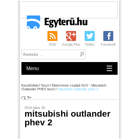
RSS
Google Plus
Twitter
Facebook
☰
Menu
Kezdőoldal
/
Teszt
/
Elektromos családi SUV - Mitsubishi
Outlander PHEV teszt
/
mitsubishi outlander phev 2
/ '); ?>
2014 július 30.
mitsubishi outlander
phev 2