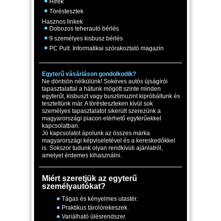
Hírek
Töréstesztek
Hasznos linkek
Dobozos teherautó bérlés
9 személyes kisbusz bérlés
PC Pult. Informatikai szórakoztató magazin
Egyterű vásárláson gondolkodik?
Ne döntsön nélkülünk! Sokéves autós újságírói
tapasztalattal a hátunk mögött szinte minden
egyterűt, kisbuszt vagy buszlimuzint kipróbáltunk és
teszteltünk már. A törésteszteken kívül sok
személyes tapasztalatot sikerült szerezünk a
magyarországi piacon elérhető egyterűekkel
kapcsolatban.
Jó kapcsolatot ápolunk az összes márka
magyarországi képviseletével és a kereskedőkkel
is. Sokszor tudunk olyan rendkívüli ajánlatról,
amelyet érdemes kihasználni.
Miért szeretjük az egyterű
személyautókat?
Tágas és kényelmes utastér.
Praktikus tárolórekeszek.
Variálható ülésrendszer.