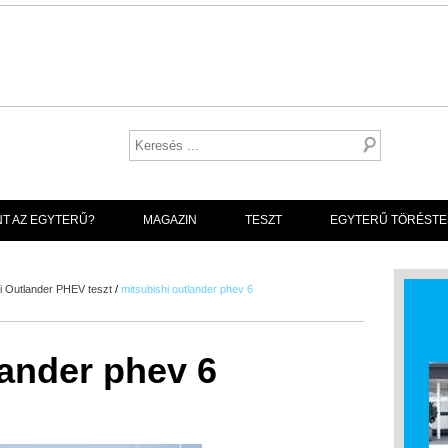
NT AZ EGYTERŰ?
MAGAZIN
TESZT
EGYTERŰ TÖRÉSTE
hi Outlander PHEV teszt
/
mitsubishi outlander phev 6
lander phev 6