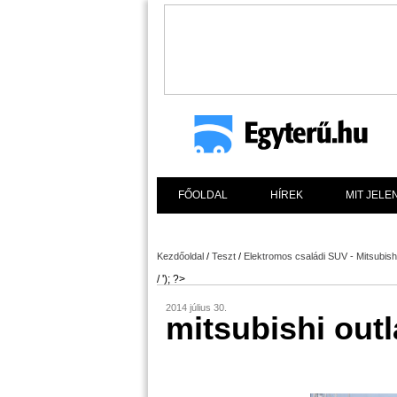
FŐOLDAL
HÍREK
MIT JELE
Kezdőoldal
/
Teszt
/
Elektromos családi SUV - Mitsubis
/ '); ?>
2014 július 30.
mitsubishi out