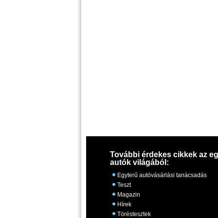
További érdekes cikkek az eg
autók világából:
Egyterű autóvásárlási tanácsadás
Teszt
Magazin
Hírek
Töréstesztek