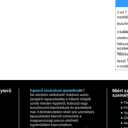
2-es
7
osztál
buszli
csalá
elektr
hétsz
közle
Niss
teszt
v-osztá
yterű
Miért s
Egyterű vásárláson gondolkodik?
Ne döntsön nélkülünk! Sokéves autós
személ
újságírói tapasztalattal a hátunk mögött
Tá
szinte minden egyterűt, kisbuszt vagy
buszlimuzint kipróbáltunk és teszteltünk
Pr
már. A törésteszteken kívül sok személyes
Va
tapasztalatot sikerült szerezünk a
Ór
magyarországi piacon elérhető
Ak
egyterűekkel kapcsolatban.