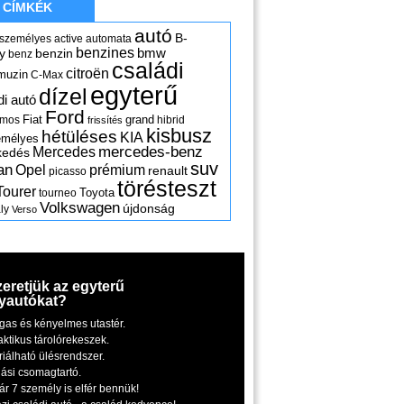
CÍMKÉK
autó
B-
 személyes
active
automata
benzines
y
benzin
bmw
benz
családi
citroën
muzin
C-Max
egyterű
dízel
di autó
Ford
Fiat
grand
omos
hibrid
frissítés
kisbusz
hétüléses
KIA
emélyes
mercedes-benz
Mercedes
kedés
suv
an
Opel
prémium
renault
picasso
törésteszt
Tourer
Toyota
tourneo
Volkswagen
újdonság
ly
Verso
zeretjük az egyterű
yautókat?
gas és kényelmes utastér.
aktikus tárolórekeszek.
riálható ülésrendszer.
iási csomagtartó.
ár 7 személy is elfér bennük!