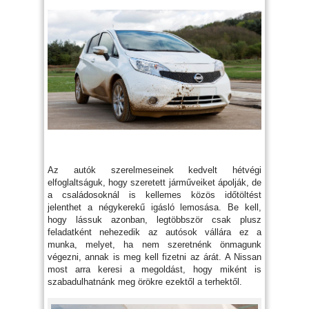
Az autók szerelmeseinek kedvelt hétvégi
elfoglaltságuk, hogy szeretett járműveiket ápolják, de
a családosoknál is kellemes közös időtöltést
jelenthet a négykerekű igásló lemosása. Be kell,
hogy lássuk azonban, legtöbbször csak plusz
feladatként nehezedik az autósok vállára ez a
munka, melyet, ha nem szeretnénk önmagunk
végezni, annak is meg kell fizetni az árát. A Nissan
most arra keresi a megoldást, hogy miként is
szabadulhatnánk meg örökre ezektől a terhektől.