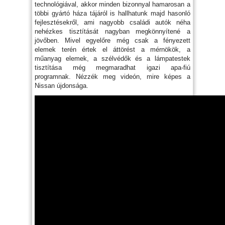
technológiával, akkor minden bizonnyal hamarosan a
többi gyártó háza tájáról is hallhatunk majd hasonló
fejlesztésekről, ami nagyobb családi autók néha
nehézkes tisztítását nagyban megkönnyítené a
jövőben. Mivel egyelőre még csak a fényezett
elemek terén értek el áttörést a mérnökök, a
műanyag elemek, a szélvédők és a lámpatestek
tisztítása még megmaradhat igazi apa-fiú
programnak. Nézzék meg videón, mire képes a
Nissan újdonsága.