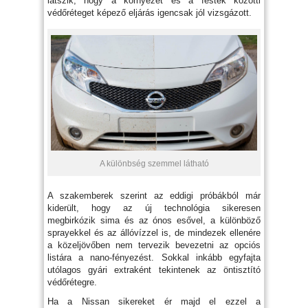
látszik, hogy a környezet és a festék közötti
védőréteget képező eljárás igencsak jól vizsgázott.
A különbség szemmel látható
A szakemberek szerint az eddigi próbákból már
kiderült, hogy az új technológia sikeresen
megbirkózik sima és az ónos esővel, a különböző
sprayekkel és az állóvízzel is, de mindezek ellenére
a közeljövőben nem tervezik bevezetni az opciós
listára a nano-fényezést. Sokkal inkább egyfajta
utólagos gyári extraként tekintenek az öntisztító
védőrétegre.
Ha a Nissan sikereket ér majd el ezzel a