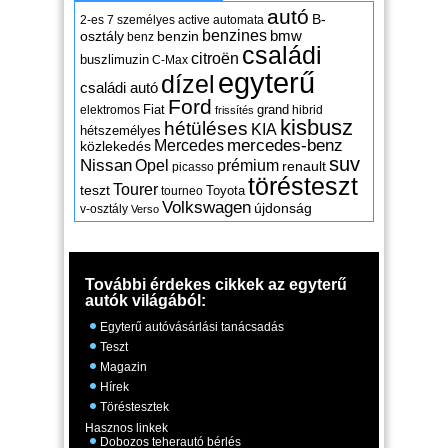
autó
B-
2-es
7 személyes
active
automata
benzines
osztály
benzin
bmw
benz
családi
citroën
buszlimuzin
C-Max
egyterű
dízel
családi autó
Ford
Fiat
grand
elektromos
hibrid
frissítés
kisbusz
hétüléses
KIA
hétszemélyes
mercedes-benz
Mercedes
közlekedés
suv
Nissan
Opel
prémium
renault
picasso
törésteszt
Tourer
teszt
Toyota
tourneo
Volkswagen
újdonság
v-osztály
Verso
További érdekes cikkek az egyterű
autók világából:
Egyterű autóvásárlási tanácsadás
Teszt
Magazin
Hírek
Töréstesztek
Hasznos linkek
Dobozos teherautó bérlés