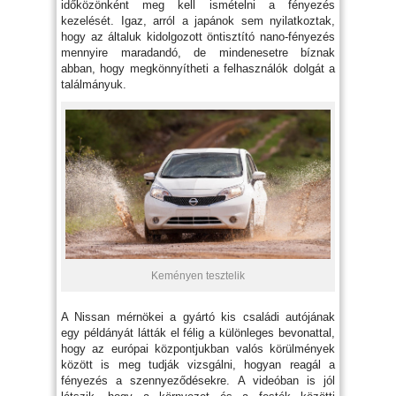
időközönként meg kell ismételni a fényezés
kezelését. Igaz, arról a japánok sem nyilatkoztak,
hogy az általuk kidolgozott öntisztító nano-fényezés
mennyire maradandó, de mindenesetre bíznak
abban, hogy megkönnyítheti a felhasználók dolgát a
találmányuk.
Keményen tesztelik
A Nissan mérnökei a gyártó kis családi autójának
egy példányát látták el félig a különleges bevonattal,
hogy az európai központjukban valós körülmények
között is meg tudják vizsgálni, hogyan reagál a
fényezés a szennyeződésekre. A videóban is jól