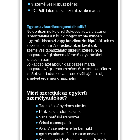
9 személyes kisbusz bérlés
PC Pult. Informatikai szórakoztató magazin
Egyterű vásárláson gondolkodik?
Ne döntsön nélkülünk! Sokéves autós újságírói
tapasztalattal a hátunk mögött szinte minden
egyterűt, kisbuszt vagy buszlimuzint kipróbáltunk és
teszteltünk már. A törésteszteken kívül sok
személyes tapasztalatot sikerült szerezünk a
magyarországi piacon elérhető egyterűekkel
kapcsolatban.
Jó kapcsolatot ápolunk az összes márka
magyarországi képviseletével és a kereskedőkkel
is. Sokszor tudunk olyan rendkívüli ajánlatról,
amelyet érdemes kihasználni.
Miért szeretjük az egyterű
személyautókat?
Tágas és kényelmes utastér.
Praktikus tárolórekeszek.
Variálható ülésrendszer.
Óriási csomagtartó.
Akár 7 személy is elfér bennük!
Igazi családi autó - a család kedvence!
Az egyterűek biztonságos családi autók.