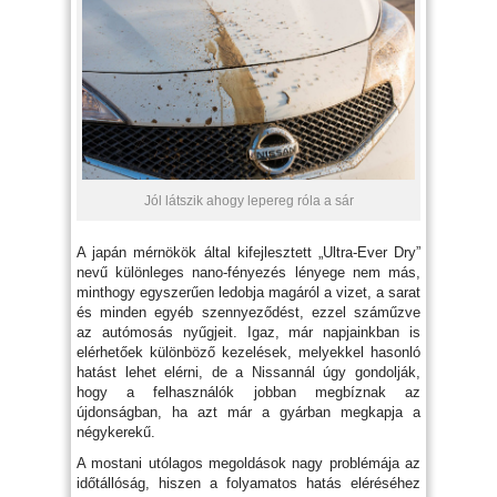
Jól látszik ahogy lepereg róla a sár
A japán mérnökök által kifejlesztett „Ultra-Ever Dry”
nevű különleges nano-fényezés lényege nem más,
minthogy egyszerűen ledobja magáról a vizet, a sarat
és minden egyéb szennyeződést, ezzel száműzve
az autómosás nyűgjeit. Igaz, már napjainkban is
elérhetőek különböző kezelések, melyekkel hasonló
hatást lehet elérni, de a Nissannál úgy gondolják,
hogy a felhasználók jobban megbíznak az
újdonságban, ha azt már a gyárban megkapja a
négykerekű.
A mostani utólagos megoldások nagy problémája az
időtállóság, hiszen a folyamatos hatás eléréséhez