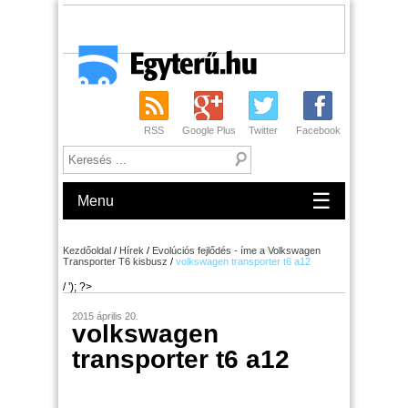
RSS
Google Plus
Twitter
Facebook
☰
Menu
Kezdőoldal
/
Hírek
/
Evolúciós fejlődés - íme a Volkswagen
Transporter T6 kisbusz
/
volkswagen transporter t6 a12
/ '); ?>
2015 április 20.
volkswagen
transporter t6 a12