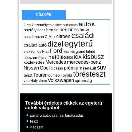
CÍMKÉK
autó
B-
2-es
7 személyes
active
automata
benzines
osztály
benzin
bmw
benz
családi
citroën
buszlimuzin
C-Max
egyterű
dízel
családi autó
Ford
Fiat
grand
elektromos
hibrid
frissítés
kisbusz
hétüléses
KIA
hétszemélyes
mercedes-benz
Mercedes
közlekedés
suv
Nissan
Opel
prémium
renault
picasso
törésteszt
Tourer
teszt
Toyota
tourneo
Volkswagen
újdonság
v-osztály
Verso
További érdekes cikkek az egyterű
autók világából:
Egyterű autóvásárlási tanácsadás
Teszt
Magazin