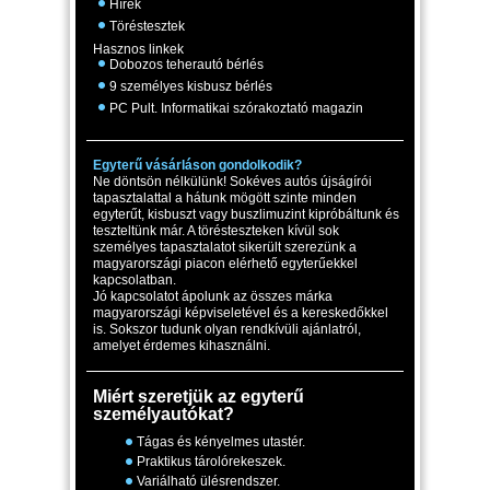
Hírek
Töréstesztek
Hasznos linkek
Dobozos teherautó bérlés
9 személyes kisbusz bérlés
PC Pult. Informatikai szórakoztató magazin
Egyterű vásárláson gondolkodik?
Ne döntsön nélkülünk! Sokéves autós újságírói
tapasztalattal a hátunk mögött szinte minden
egyterűt, kisbuszt vagy buszlimuzint kipróbáltunk és
teszteltünk már. A törésteszteken kívül sok
személyes tapasztalatot sikerült szerezünk a
magyarországi piacon elérhető egyterűekkel
kapcsolatban.
Jó kapcsolatot ápolunk az összes márka
magyarországi képviseletével és a kereskedőkkel
is. Sokszor tudunk olyan rendkívüli ajánlatról,
amelyet érdemes kihasználni.
Miért szeretjük az egyterű
személyautókat?
Tágas és kényelmes utastér.
Praktikus tárolórekeszek.
Variálható ülésrendszer.