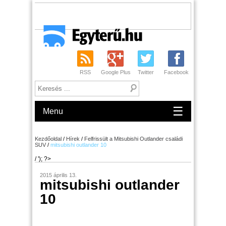
RSS
Google Plus
Twitter
Facebook
☰
Menu
Kezdőoldal
/
Hírek
/
Felfrissült a Mitsubishi Outlander családi
SUV
/
mitsubishi outlander 10
/ '); ?>
2015 április 13.
mitsubishi outlander
10