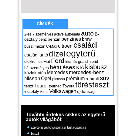
CÍMKÉK
autó
B-
2-es
7 személyes
active
automata
benzines
osztály
benzin
bmw
benz
családi
citroën
buszlimuzin
C-Max
egyterű
dízel
családi autó
Ford
Fiat
grand
elektromos
hibrid
frissítés
kisbusz
hétüléses
KIA
hétszemélyes
mercedes-benz
Mercedes
közlekedés
suv
Nissan
Opel
prémium
renault
picasso
törésteszt
Tourer
teszt
Toyota
tourneo
Volkswagen
újdonság
v-osztály
Verso
További érdekes cikkek az egyterű
autók világából:
Egyterű autóvásárlási tanácsadás
Teszt