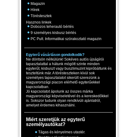
Magazin
Hírek
Töréstesztek
Hasznos linkek
Dobozos teherautó bérlés
9 személyes kisbusz bérlés
PC Pult. Informatikai szórakoztató magazin
Egyterű vásárláson gondolkodik?
Ne döntsön nélkülünk! Sokéves autós újságírói
tapasztalattal a hátunk mögött szinte minden
egyterűt, kisbuszt vagy buszlimuzint kipróbáltunk és
teszteltünk már. A törésteszteken kívül sok
személyes tapasztalatot sikerült szerezünk a
magyarországi piacon elérhető egyterűekkel
kapcsolatban.
Jó kapcsolatot ápolunk az összes márka
magyarországi képviseletével és a kereskedőkkel
is. Sokszor tudunk olyan rendkívüli ajánlatról,
amelyet érdemes kihasználni.
Miért szeretjük az egyterű
személyautókat?
Tágas és kényelmes utastér.