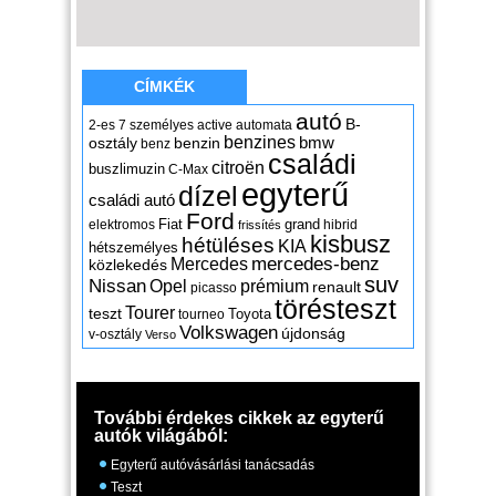
CÍMKÉK
autó
B-
2-es
7 személyes
active
automata
benzines
osztály
benzin
bmw
benz
családi
citroën
buszlimuzin
C-Max
egyterű
dízel
családi autó
Ford
Fiat
grand
elektromos
hibrid
frissítés
kisbusz
hétüléses
KIA
hétszemélyes
mercedes-benz
Mercedes
közlekedés
suv
Nissan
Opel
prémium
renault
picasso
törésteszt
Tourer
teszt
Toyota
tourneo
Volkswagen
újdonság
v-osztály
Verso
További érdekes cikkek az egyterű
autók világából:
Egyterű autóvásárlási tanácsadás
Teszt