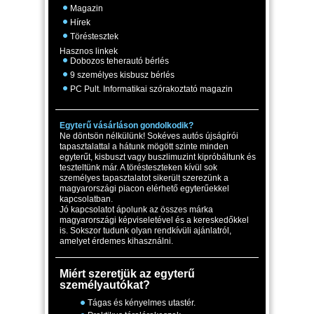
Magazin
Hírek
Töréstesztek
Hasznos linkek
Dobozos teherautó bérlés
9 személyes kisbusz bérlés
PC Pult. Informatikai szórakoztató magazin
Egyterű vásárláson gondolkodik?
Ne döntsön nélkülünk! Sokéves autós újságírói
tapasztalattal a hátunk mögött szinte minden
egyterűt, kisbuszt vagy buszlimuzint kipróbáltunk és
teszteltünk már. A törésteszteken kívül sok
személyes tapasztalatot sikerült szerezünk a
magyarországi piacon elérhető egyterűekkel
kapcsolatban.
Jó kapcsolatot ápolunk az összes márka
magyarországi képviseletével és a kereskedőkkel
is. Sokszor tudunk olyan rendkívüli ajánlatról,
amelyet érdemes kihasználni.
Miért szeretjük az egyterű
személyautókat?
Tágas és kényelmes utastér.