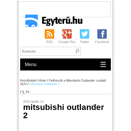
RSS
Google Plus
Twitter
Facebook
☰
Menu
Kezdőoldal
/
Hírek
/
Felfrissült a Mitsubishi Outlander családi
SUV
/
mitsubishi outlander 2
/ '); ?>
2015 április 13.
mitsubishi outlander
2