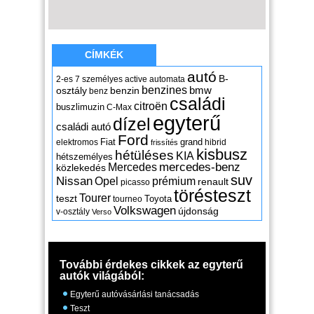
CÍMKÉK
autó
B-
2-es
7 személyes
active
automata
benzines
osztály
benzin
bmw
benz
családi
citroën
buszlimuzin
C-Max
egyterű
dízel
családi autó
Ford
Fiat
grand
elektromos
hibrid
frissítés
kisbusz
hétüléses
KIA
hétszemélyes
mercedes-benz
Mercedes
közlekedés
suv
Nissan
Opel
prémium
renault
picasso
törésteszt
Tourer
teszt
Toyota
tourneo
Volkswagen
újdonság
v-osztály
Verso
További érdekes cikkek az egyterű
autók világából:
Egyterű autóvásárlási tanácsadás
Teszt