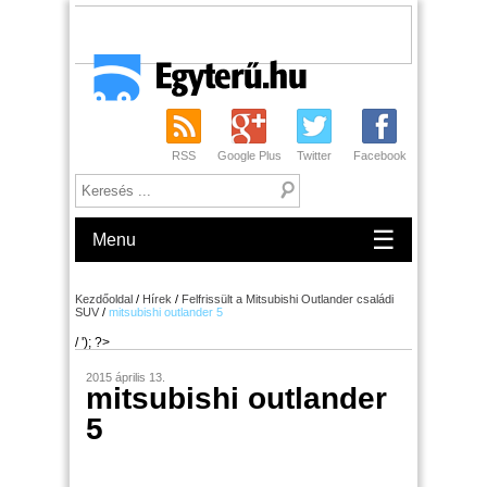
RSS
Google Plus
Twitter
Facebook
☰
Menu
Kezdőoldal
/
Hírek
/
Felfrissült a Mitsubishi Outlander családi
SUV
/
mitsubishi outlander 5
/ '); ?>
2015 április 13.
mitsubishi outlander
5