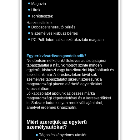
Magazin
Hírek
Töréstesztek
Hasznos linkek
Dobozos teherautó bérlés
9 személyes kisbusz bérlés
PC Pult. Informatikai szórakoztató magazin
Egyterű vásárláson gondolkodik?
Ne döntsön nélkülünk! Sokéves autós újságírói
tapasztalattal a hátunk mögött szinte minden
egyterűt, kisbuszt vagy buszlimuzint kipróbáltunk és
teszteltünk már. A törésteszteken kívül sok
személyes tapasztalatot sikerült szerezünk a
magyarországi piacon elérhető egyterűekkel
kapcsolatban.
Jó kapcsolatot ápolunk az összes márka
magyarországi képviseletével és a kereskedőkkel
is. Sokszor tudunk olyan rendkívüli ajánlatról,
amelyet érdemes kihasználni.
Miért szeretjük az egyterű
személyautókat?
Tágas és kényelmes utastér.