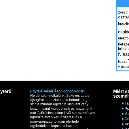
2-es
7
osztál
buszli
csalá
elektr
hétsz
közle
Niss
teszt
v-osztá
yterű
Miért s
Egyterű vásárláson gondolkodik?
Ne döntsön nélkülünk! Sokéves autós
személ
újságírói tapasztalattal a hátunk mögött
Tá
szinte minden egyterűt, kisbuszt vagy
buszlimuzint kipróbáltunk és teszteltünk
Pr
már. A törésteszteken kívül sok személyes
Va
tapasztalatot sikerült szerezünk a
Ór
magyarországi piacon elérhető
Ak
egyterűekkel kapcsolatban.