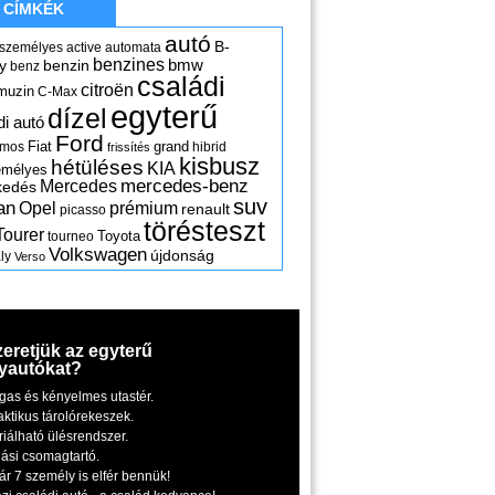
CÍMKÉK
autó
B-
 személyes
active
automata
benzines
y
benzin
bmw
benz
családi
citroën
muzin
C-Max
egyterű
dízel
di autó
Ford
Fiat
grand
omos
hibrid
frissítés
kisbusz
hétüléses
KIA
emélyes
mercedes-benz
Mercedes
kedés
suv
an
Opel
prémium
renault
picasso
törésteszt
Tourer
Toyota
tourneo
Volkswagen
újdonság
ly
Verso
zeretjük az egyterű
yautókat?
gas és kényelmes utastér.
aktikus tárolórekeszek.
riálható ülésrendszer.
iási csomagtartó.
ár 7 személy is elfér bennük!