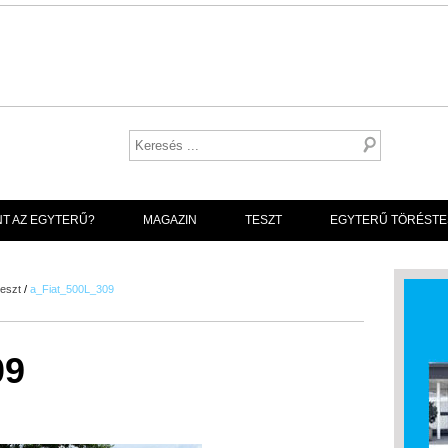
NT AZ EGYTERŰ?
MAGAZIN
TESZT
EGYTERŰ TÖRÉSTE
teszt
/
a_Fiat_500L_309
09