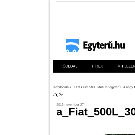
FŐOLDAL
HÍREK
MIT JELE
Kezdőoldal
/
Teszt
/
Fiat 500L MultiJet egyterű - A nagy 
/ '); ?>
2013 november 27.
a_Fiat_500L_3