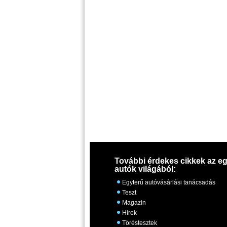
További érdekes cikkek az eg
autók világából:
Egyterű autóvásárlási tanácsadás
Teszt
Magazin
Hírek
Töréstesztek