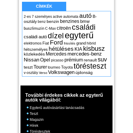
CÍMKÉK
autó
B-
2-es
7 személyes
active
automata
benzines
osztály
benzin
bmw
benz
családi
citroën
buszlimuzin
C-Max
egyterű
dízel
családi autó
Ford
Fiat
grand
elektromos
hibrid
frissítés
kisbusz
hétüléses
KIA
hétszemélyes
mercedes-benz
Mercedes
közlekedés
suv
Nissan
Opel
prémium
renault
picasso
törésteszt
Tourer
teszt
Toyota
tourneo
Volkswagen
újdonság
v-osztály
Verso
További érdekes cikkek az egyterű
autók világából:
Egyterű autóvásárlási tanácsadás
Teszt
Magazin
Hírek
Töréstesztek