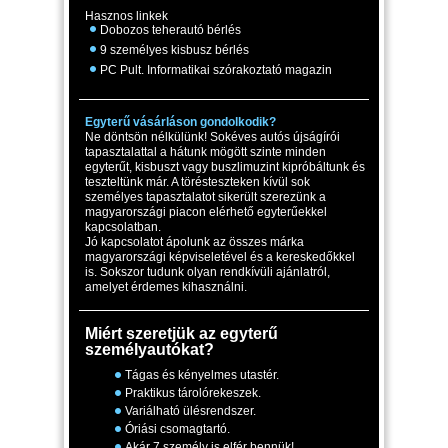
Hasznos linkek
Dobozos teherautó bérlés
9 személyes kisbusz bérlés
PC Pult. Informatikai szórakoztató magazin
Egyterű vásárláson gondolkodik?
Ne döntsön nélkülünk! Sokéves autós újságírói
tapasztalattal a hátunk mögött szinte minden
egyterűt, kisbuszt vagy buszlimuzint kipróbáltunk és
teszteltünk már. A törésteszteken kívül sok
személyes tapasztalatot sikerült szerezünk a
magyarországi piacon elérhető egyterűekkel
kapcsolatban.
Jó kapcsolatot ápolunk az összes márka
magyarországi képviseletével és a kereskedőkkel
is. Sokszor tudunk olyan rendkívüli ajánlatról,
amelyet érdemes kihasználni.
Miért szeretjük az egyterű
személyautókat?
Tágas és kényelmes utastér.
Praktikus tárolórekeszek.
Variálható ülésrendszer.
Óriási csomagtartó.
Akár 7 személy is elfér bennük!