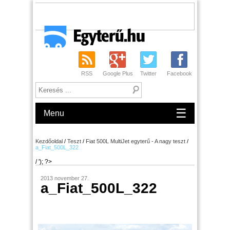
RSS
Google Plus
Twitter
Facebook
☰
Menu
Kezdőoldal
/
Teszt
/
Fiat 500L MultiJet egyterű - A nagy teszt
/
a_Fiat_500L_322
/ '); ?>
2013 november 27.
a_Fiat_500L_322