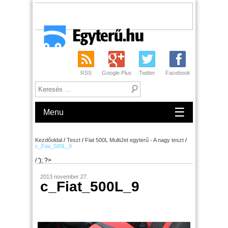
RSS
Google Plus
Twitter
Facebook
☰
Menu
Kezdőoldal
/
Teszt
/
Fiat 500L MultiJet egyterű - A nagy teszt
/
c_Fiat_500L_9
/ '); ?>
2013 november 27.
c_Fiat_500L_9