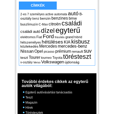
CÍMKÉK
autó
B-
2-es
7 személyes
active
automata
benzines
osztály
benzin
bmw
benz
családi
citroën
buszlimuzin
C-Max
egyterű
dízel
családi autó
Ford
Fiat
grand
elektromos
hibrid
frissítés
kisbusz
hétüléses
KIA
hétszemélyes
mercedes-benz
Mercedes
közlekedés
suv
Nissan
Opel
prémium
renault
picasso
törésteszt
Tourer
teszt
Toyota
tourneo
Volkswagen
újdonság
v-osztály
Verso
További érdekes cikkek az egyterű
autók világából:
Egyterű autóvásárlási tanácsadás
Teszt
Magazin
Hírek
Töréstesztek