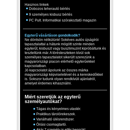
Hasznos linkek
Dobozos teherautó bérlés
9 személyes kisbusz bérlés
PC Pult. Informatikai szórakoztató magazin
Egyterű vásárláson gondolkodik?
Ne döntsön nélkülünk! Sokéves autós újságírói
tapasztalattal a hátunk mögött szinte minden
egyterűt, kisbuszt vagy buszlimuzint kipróbáltunk és
teszteltünk már. A törésteszteken kívül sok
személyes tapasztalatot sikerült szerezünk a
magyarországi piacon elérhető egyterűekkel
kapcsolatban.
Jó kapcsolatot ápolunk az összes márka
magyarországi képviseletével és a kereskedőkkel
is. Sokszor tudunk olyan rendkívüli ajánlatról,
amelyet érdemes kihasználni.
Miért szeretjük az egyterű
személyautókat?
Tágas és kényelmes utastér.
Praktikus tárolórekeszek.
Variálható ülésrendszer.
Óriási csomagtartó.
Akár 7 személy is elfér bennük!