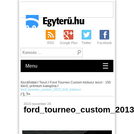
RSS
Google Plus
Twitter
Facebook
☰
Menu
Kezdőoldal
/
Teszt
/
Ford Tourneo Custom kisbusz teszt - 155
lóerő, prémium kategória
/
ford_tourneo_custom_2013_b10_kisbusz
/ '); ?>
2013 november 24.
ford_tourneo_custom_201