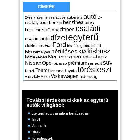
CÍMKÉK
autó
B-
2-es
7 személyes
active
automata
benzines
osztály
benzin
bmw
benz
családi
citroën
buszlimuzin
C-Max
egyterű
dízel
családi autó
Ford
Fiat
grand
elektromos
hibrid
frissítés
kisbusz
hétüléses
KIA
hétszemélyes
mercedes-benz
Mercedes
közlekedés
suv
Nissan
Opel
prémium
renault
picasso
törésteszt
Tourer
teszt
Toyota
tourneo
Volkswagen
újdonság
v-osztály
Verso
További érdekes cikkek az egyterű
autók világából:
Egyterű autóvásárlási tanácsadás
Teszt
Magazin
Hírek
Töréstesztek