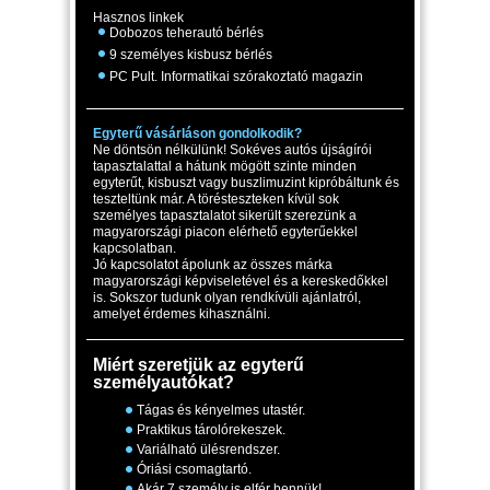
Hasznos linkek
Dobozos teherautó bérlés
9 személyes kisbusz bérlés
PC Pult. Informatikai szórakoztató magazin
Egyterű vásárláson gondolkodik?
Ne döntsön nélkülünk! Sokéves autós újságírói
tapasztalattal a hátunk mögött szinte minden
egyterűt, kisbuszt vagy buszlimuzint kipróbáltunk és
teszteltünk már. A törésteszteken kívül sok
személyes tapasztalatot sikerült szerezünk a
magyarországi piacon elérhető egyterűekkel
kapcsolatban.
Jó kapcsolatot ápolunk az összes márka
magyarországi képviseletével és a kereskedőkkel
is. Sokszor tudunk olyan rendkívüli ajánlatról,
amelyet érdemes kihasználni.
Miért szeretjük az egyterű
személyautókat?
Tágas és kényelmes utastér.
Praktikus tárolórekeszek.
Variálható ülésrendszer.
Óriási csomagtartó.
Akár 7 személy is elfér bennük!