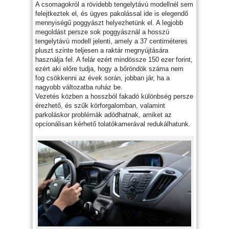
A csomagokról a rövidebb tengelytávú modellnél sem
felejtkeztek el, és ügyes pakolással ide is elegendő
mennyiségű poggyászt helyezhetünk el. A legjobb
megoldást persze sok poggyásznál a hosszú
tengelytávú modell jelenti, amely a 37 centiméteres
pluszt szinte teljesen a raktár megnyújtására
használja fel. A felár ezért mindössze 150 ezer forint,
ezért aki előre tudja, hogy a bőröndök száma nem
fog csökkenni az évek során, jobban jár, ha a
nagyobb változatba ruház be.
Vezetés közben a hosszból fakadó különbség persze
érezhető, és szűk körforgalomban, valamint
parkoláskor problémák adódhatnak, amiket az
opcionálisan kérhető tolatókamerával redukálhatunk.