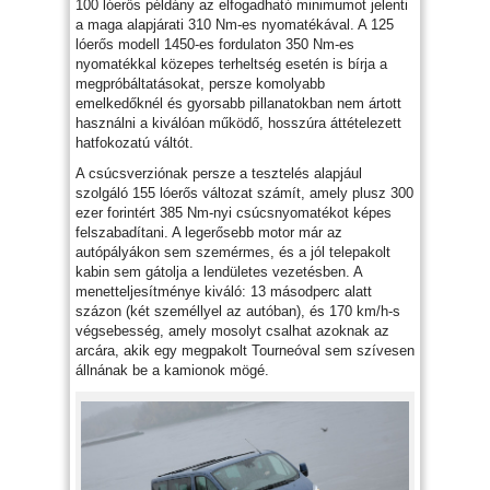
100 lóerős példány az elfogadható minimumot jelenti
a maga alapjárati 310 Nm-es nyomatékával. A 125
lóerős modell 1450-es fordulaton 350 Nm-es
nyomatékkal közepes terheltség esetén is bírja a
megpróbáltatásokat, persze komolyabb
emelkedőknél és gyorsabb pillanatokban nem ártott
használni a kiválóan működő, hosszúra áttételezett
hatfokozatú váltót.
A csúcsverziónak persze a tesztelés alapjául
szolgáló 155 lóerős változat számít, amely plusz 300
ezer forintért 385 Nm-nyi csúcsnyomatékot képes
felszabadítani. A legerősebb motor már az
autópályákon sem szemérmes, és a jól telepakolt
kabin sem gátolja a lendületes vezetésben. A
menetteljesítménye kiváló: 13 másodperc alatt
százon (két személlyel az autóban), és 170 km/h-s
végsebesség, amely mosolyt csalhat azoknak az
arcára, akik egy megpakolt Tourneóval sem szívesen
állnának be a kamionok mögé.