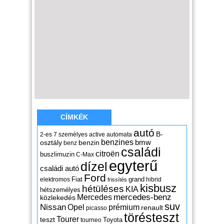
CÍMKÉK
autó
B-
2-es
7 személyes
active
automata
benzines
osztály
benzin
bmw
benz
családi
citroën
buszlimuzin
C-Max
egyterű
dízel
családi autó
Ford
Fiat
grand
elektromos
hibrid
frissítés
kisbusz
hétüléses
KIA
hétszemélyes
mercedes-benz
Mercedes
közlekedés
suv
Nissan
Opel
prémium
renault
picasso
törésteszt
Tourer
teszt
Toyota
tourneo