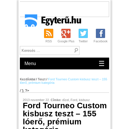
RSS
Google Plus
Twitter
Facebook
☰
Menu
Kezdőoldal
/
Teszt
/
Ford Tourneo Custom kisbusz teszt – 155
lóerő, prémium kategória
/ '); ?>
2013 november 22.
Címke:
dízel
,
Ford
,
kisbusz
Ford Tourneo Custom
kisbusz teszt – 155
lóerő, prémium