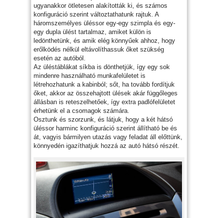
ugyanakkor ötletesen alakították ki, és számos
konfiguráció szerint változtathatunk rajtuk. A
háromszemélyes üléssor egy-egy szimpla és egy-
egy dupla ülést tartalmaz, amiket külön is
ledönthetünk, és amik elég könnyűek ahhoz, hogy
erőlködés nélkül eltávolíthassuk őket szükség
esetén az autóból.
Az üléstáblákat síkba is dönthetjük, így egy sok
mindenre használható munkafelületet is
létrehozhatunk a kabinból; sőt, ha tovább fordítjuk
őket, akkor az összehajtott ülések akár függőleges
állásban is reteszelhetőek, így extra padlófelületet
érhetünk el a csomagok számára.
Osztunk és szorzunk, és látjuk, hogy a két hátsó
üléssor harminc konfiguráció szerint állítható be és
át, vagyis bármilyen utazás vagy feladat áll előttünk,
könnyedén igazíthatjuk hozzá az autó hátsó részét.