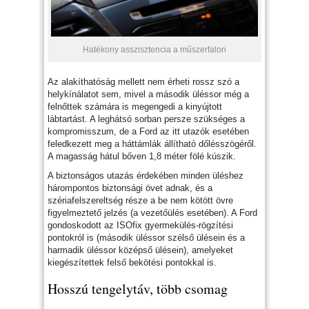
Hatékony asszisztencia a műszerfalon
Az alakíthatóság mellett nem érheti rossz szó a
helykínálatot sem, mivel a második üléssor még a
felnőttek számára is megengedi a kinyújtott
lábtartást. A leghátsó sorban persze szükséges a
kompromisszum, de a Ford az itt utazók esetében
feledkezett meg a háttámlák állítható dőlésszögéről.
A magasság hátul bőven 1,8 méter fölé kúszik.
A biztonságos utazás érdekében minden üléshez
hárompontos biztonsági övet adnak, és a
szériafelszereltség része a be nem kötött övre
figyelmeztető jelzés (a vezetőülés esetében). A Ford
gondoskodott az ISOfix gyermekülés-rögzítési
pontokról is (második üléssor szélső ülésein és a
harmadik üléssor középső ülésein), amelyeket
kiegészítettek felső bekötési pontokkal is.
Hosszú tengelytáv, több csomag