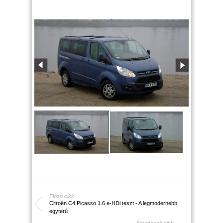
Előző cikk
Citroën C4 Picasso 1.6 e-HDi teszt - A legmodernebb
egyterű
Következő cikk