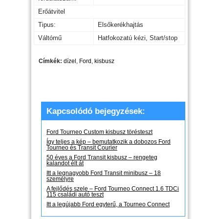
Erőátvitel
Tipus:
Elsőkerékhajtás
Váltómű
Hatfokozatú kézi, Start/stop
Címkék:
dízel
,
Ford
,
kisbusz
Kapcsolódó bejegyzések:
Ford Tourneo Custom kisbusz törésteszt
Így teljes a kép – bemutatkozik a dobozos Ford
Tourneo és Transit Courier
50 éves a Ford Transit kisbusz – rengeteg
kalandot élt át
Itt a legnagyobb Ford Transit minibusz – 18
személyre
A fejlődés szele – Ford Tourneo Connect 1.6 TDCi
115 családi autó teszt
Itt a legújabb Ford egyterű, a Tourneo Connect