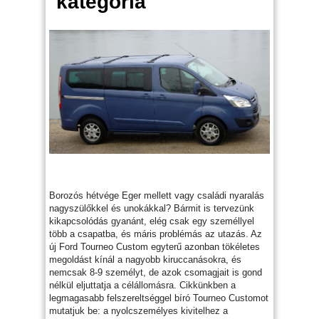
kategória
Borozós hétvége Eger mellett vagy családi nyaralás
nagyszülőkkel és unokákkal? Bármit is tervezünk
kikapcsolódás gyanánt, elég csak egy személlyel
több a csapatba, és máris problémás az utazás. Az
új Ford Tourneo Custom egyterű azonban tökéletes
megoldást kínál a nagyobb kiruccanásokra, és
nemcsak 8-9 személyt, de azok csomagjait is gond
nélkül eljuttatja a célállomásra. Cikkünkben a
legmagasabb felszereltséggel bíró Tourneo Customot
mutatjuk be: a nyolcszemélyes kivitelhez a