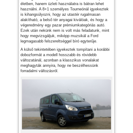
életben, hanem üzleti használatra is bátran lehet
használni. A 8+1 személyes Tourneónál igyekeztek
is kihangsúlyozni, hogy az utastér rugalmasan
alakítható, a belső tér anyagai kiválóak, és hogy a
végeredmény egy pazar prémiumkategóriás autó.
Ezek után nekünk nem is volt más feladatunk, mint
hogy megvizsgáljuk, miképp muzsikál a Ford
legmagasabb felszereltséggel bíró egyterűje.
A külső tekintetében igyekeztek tompítani a korábbi
dobozformát a modell hosszabb és rövidebb
változatánál, azonban a klasszikus vonalakat
meghagyták annyira, hogy ne beszélhessünk
forradalmi változásról.