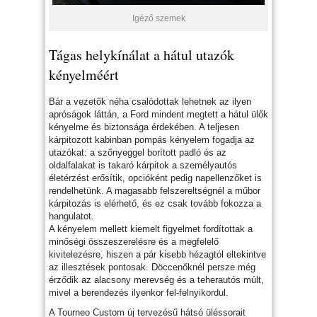
Igéző szemek
Tágas helykínálat a hátul utazók
kényelméért
Bár a vezetők néha csalódottak lehetnek az ilyen
apróságok láttán, a Ford mindent megtett a hátul ülők
kényelme és biztonsága érdekében. A teljesen
kárpitozott kabinban pompás kényelem fogadja az
utazókat: a szőnyeggel borított padló és az
oldalfalakat is takaró kárpitok a személyautós
életérzést erősítik, opcióként pedig napellenzőket is
rendelhetünk. A magasabb felszereltségnél a műbor
kárpitozás is elérhető, és ez csak tovább fokozza a
hangulatot.
A kényelem mellett kiemelt figyelmet fordítottak a
minőségi összeszerelésre és a megfelelő
kivitelezésre, hiszen a pár kisebb hézagtól eltekintve
az illesztések pontosak. Döccenőknél persze még
érződik az alacsony merevség és a teherautós múlt,
mivel a berendezés ilyenkor fel-felnyikordul.
A Tourneo Custom új tervezésű hátsó üléssorait