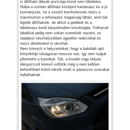
is állítható ülések pozíciója közel sem tökéletes.
Hiába a szintén állítható középső kartámasz és a jó
kormányzás, ha a vezető komfortérzete nincs a
maximumon a teherautós magasság láttán, amit bár
lejjebb állíthatunk, de akkor a pedálok és a
lábtámasz kerül kényelmetlen közelségbe. Felhúzott
lábakkal pedig nem sokan szeretünk vezetni, ez
ráadásul vészhelyzetben ügyetlen reakciókat és
rossz döntéseket is okozhat.
Nem könnyíti a helyzetünket, hogy a baloldali ajtó
könyöklője túlságosan messze van, így nem tudjuk
pihentetni a karunkat. Sőt, a kisebb vagy helyes
üléspozíciót kereső sofőrök még a nem kellően
befordítható külső tükrök miatt is panaszos szavakat
hallathatnak.