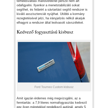
terhelésváltási manővereknél persze nem árt
odafigyelni. Ilyenkor a menetstabilizáló sokat
segíthet, és felárért a sávtartást segítő rendszer is
kiváló asszisztenciát nyújthat. Utóbbi a kormány
rezegtetésével jelzi, ha irányjelzés nélkül akarjuk
elhagyni a rendszer által leolvasott sávszéleket.
Kedvező fogyasztású kisbusz
Ford Tourneo Custom kisbusz
Amit igazán érdemes még megvizsgálni, az a
fenntartás: a 7,9 literes normafogyasztás kedvező
egy ilyen méretekkel rendelkező autónál, amely 5