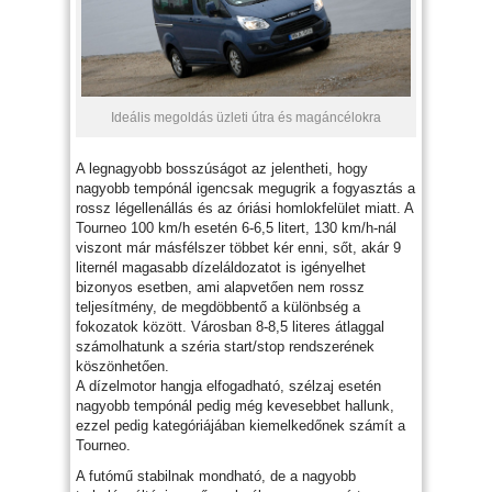
Ideális megoldás üzleti útra és magáncélokra
A legnagyobb bosszúságot az jelentheti, hogy
nagyobb tempónál igencsak megugrik a fogyasztás a
rossz légellenállás és az óriási homlokfelület miatt. A
Tourneo 100 km/h esetén 6-6,5 litert, 130 km/h-nál
viszont már másfélszer többet kér enni, sőt, akár 9
liternél magasabb dízeláldozatot is igényelhet
bizonyos esetben, ami alapvetően nem rossz
teljesítmény, de megdöbbentő a különbség a
fokozatok között. Városban 8-8,5 literes átlaggal
számolhatunk a széria start/stop rendszerének
köszönhetően.
A dízelmotor hangja elfogadható, szélzaj esetén
nagyobb tempónál pedig még kevesebbet hallunk,
ezzel pedig kategóriájában kiemelkedőnek számít a
Tourneo.
A futómű stabilnak mondható, de a nagyobb