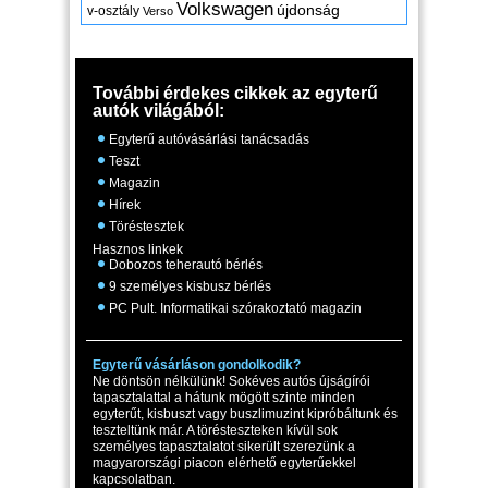
Volkswagen
újdonság
v-osztály
Verso
További érdekes cikkek az egyterű
autók világából:
Egyterű autóvásárlási tanácsadás
Teszt
Magazin
Hírek
Töréstesztek
Hasznos linkek
Dobozos teherautó bérlés
9 személyes kisbusz bérlés
PC Pult. Informatikai szórakoztató magazin
Egyterű vásárláson gondolkodik?
Ne döntsön nélkülünk! Sokéves autós újságírói
tapasztalattal a hátunk mögött szinte minden
egyterűt, kisbuszt vagy buszlimuzint kipróbáltunk és
teszteltünk már. A törésteszteken kívül sok
személyes tapasztalatot sikerült szerezünk a
magyarországi piacon elérhető egyterűekkel
kapcsolatban.