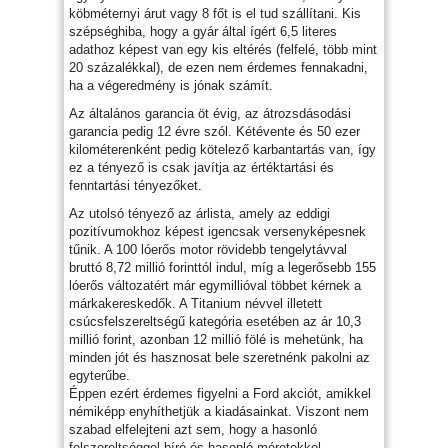
köbméternyi árut vagy 8 főt is el tud szállítani. Kis
szépséghiba, hogy a gyár által ígért 6,5 literes
adathoz képest van egy kis eltérés (felfelé, több mint
20 százalékkal), de ezen nem érdemes fennakadni,
ha a végeredmény is jónak számít.
Az általános garancia öt évig, az átrozsdásodási
garancia pedig 12 évre szól. Kétévente és 50 ezer
kilométerenként pedig kötelező karbantartás van, így
ez a tényező is csak javítja az értéktartási és
fenntartási tényezőket.
Az utolsó tényező az árlista, amely az eddigi
pozitívumokhoz képest igencsak versenyképesnek
tűnik. A 100 lóerős motor rövidebb tengelytávval
bruttó 8,72 millió forinttól indul, míg a legerősebb 155
lóerős változatért már egymillióval többet kérnek a
márkakereskedők. A Titanium névvel illetett
csúcsfelszereltségű kategória esetében az ár 10,3
millió forint, azonban 12 millió fölé is mehetünk, ha
minden jót és hasznosat bele szeretnénk pakolni az
egyterűbe.
Éppen ezért érdemes figyelni a Ford akciót, amikkel
némiképp enyhíthetjük a kiadásainkat. Viszont nem
szabad elfelejteni azt sem, hogy a hasonló
felszereltséggel bíró és hasonló méretekkel