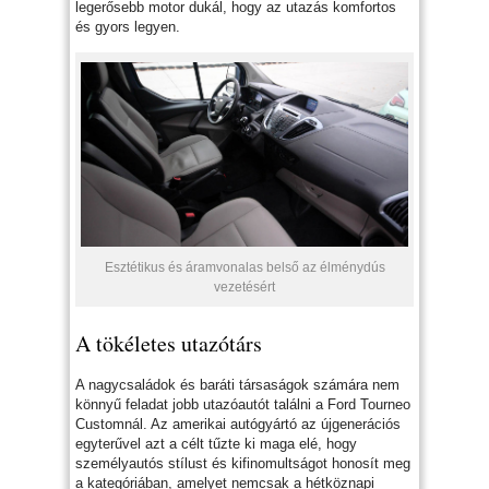
legerősebb motor dukál, hogy az utazás komfortos
és gyors legyen.
Esztétikus és áramvonalas belső az élménydús
vezetésért
A tökéletes utazótárs
A nagycsaládok és baráti társaságok számára nem
könnyű feladat jobb utazóautót találni a Ford Tourneo
Customnál. Az amerikai autógyártó az újgenerációs
egyterűvel azt a célt tűzte ki maga elé, hogy
személyautós stílust és kifinomultságot honosít meg
a kategóriában, amelyet nemcsak a hétköznapi