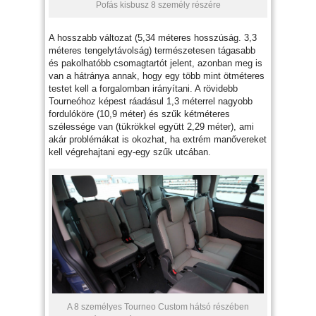
Pofás kisbusz 8 személy részére
A hosszabb változat (5,34 méteres hosszúság. 3,3
méteres tengelytávolság) természetesen tágasabb
és pakolhatóbb csomagtartót jelent, azonban meg is
van a hátránya annak, hogy egy több mint ötméteres
testet kell a forgalomban irányítani. A rövidebb
Tourneóhoz képest ráadásul 1,3 méterrel nagyobb
fordulóköre (10,9 méter) és szűk kétméteres
szélessége van (tükrökkel együtt 2,29 méter), ami
akár problémákat is okozhat, ha extrém manővereket
kell végrehajtani egy-egy szűk utcában.
A 8 személyes Tourneo Custom hátsó részében