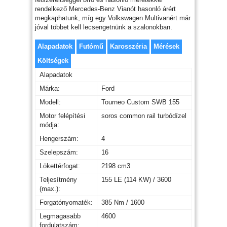
rendelkező Mercedes-Benz Vianót hasonló árért
megkaphatunk, míg egy Volkswagen Multivanért már
jóval többet kell lecsengetnünk a szalonokban.
Alapadatok
Futómű
Karosszéria
Mérések
Költségek
Alapadatok
Márka:
Ford
Modell:
Tourneo Custom SWB 155
Motor felépítési
soros common rail turbódízel
módja:
Hengerszám:
4
Szelepszám:
16
Lökettérfogat:
2198 cm3
Teljesítmény
155 LE (114 KW) / 3600
(max.):
Forgatónyomaték:
385 Nm / 1600
Legmagasabb
4600
fordulatszám: