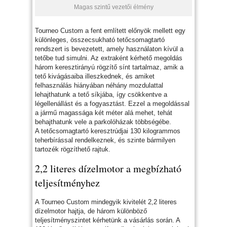
Magas szintű vezetői élmény
Tourneo Custom a fent említett előnyök mellett egy
különleges, összecsukható tetőcsomagtartó
rendszert is bevezetett, amely használaton kívül a
tetőbe tud simulni. Az extraként kérhető megoldás
három keresztirányú rögzítő sínt tartalmaz, amik a
tető kivágásaiba illeszkednek, és amiket
felhasználás hiányában néhány mozdulattal
lehajthatunk a tető síkjába, így csökkentve a
légellenállást és a fogyasztást. Ezzel a megoldással
a jármű magassága két méter alá mehet, tehát
behajthatunk vele a parkolóházak többségébe.
A tetőcsomagtartó keresztrúdjai 130 kilogrammos
teherbírással rendelkeznek, és szinte bármilyen
tartozék rögzíthető rajtuk.
2,2 literes dízelmotor a megbízható
teljesítményhez
A Tourneo Custom mindegyik kivitelét 2,2 literes
dízelmotor hajtja, de három különböző
teljesítményszintet kérhetünk a vásárlás során. A