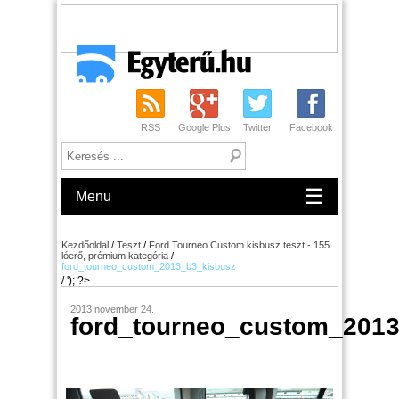
RSS
Google Plus
Twitter
Facebook
☰
Menu
Kezdőoldal
/
Teszt
/
Ford Tourneo Custom kisbusz teszt - 155
lóerő, prémium kategória
/
ford_tourneo_custom_2013_b3_kisbusz
/ '); ?>
2013 november 24.
ford_tourneo_custom_201