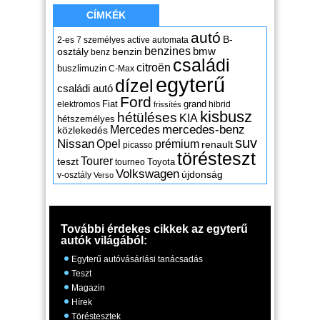
CÍMKÉK
autó
B-
2-es
7 személyes
active
automata
benzines
osztály
benzin
bmw
benz
családi
citroën
buszlimuzin
C-Max
egyterű
dízel
családi autó
Ford
Fiat
grand
elektromos
hibrid
frissítés
kisbusz
hétüléses
KIA
hétszemélyes
mercedes-benz
Mercedes
közlekedés
suv
Nissan
Opel
prémium
renault
picasso
törésteszt
Tourer
teszt
Toyota
tourneo
Volkswagen
újdonság
v-osztály
Verso
További érdekes cikkek az egyterű
autók világából:
Egyterű autóvásárlási tanácsadás
Teszt
Magazin
Hírek
Töréstesztek