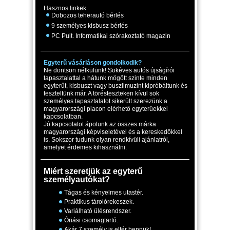
Hasznos linkek
Dobozos teherautó bérlés
9 személyes kisbusz bérlés
PC Pult. Informatikai szórakoztató magazin
Egyterű vásárláson gondolkodik?
Ne döntsön nélkülünk! Sokéves autós újságírói
tapasztalattal a hátunk mögött szinte minden
egyterűt, kisbuszt vagy buszlimuzint kipróbáltunk és
teszteltünk már. A törésteszteken kívül sok
személyes tapasztalatot sikerült szerezünk a
magyarországi piacon elérhető egyterűekkel
kapcsolatban.
Jó kapcsolatot ápolunk az összes márka
magyarországi képviseletével és a kereskedőkkel
is. Sokszor tudunk olyan rendkívüli ajánlatról,
amelyet érdemes kihasználni.
Miért szeretjük az egyterű
személyautókat?
Tágas és kényelmes utastér.
Praktikus tárolórekeszek.
Variálható ülésrendszer.
Óriási csomagtartó.
Akár 7 személy is elfér bennük!