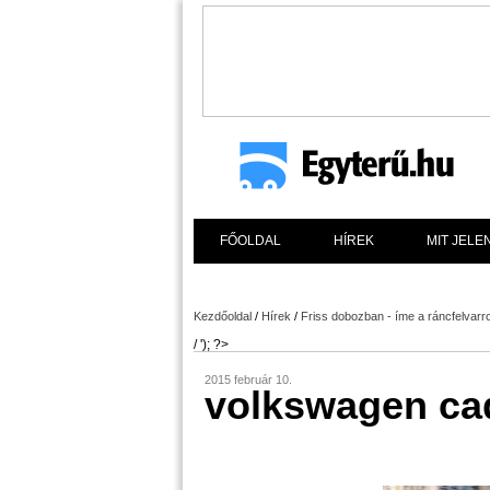
FŐOLDAL
HÍREK
MIT JELE
Kezdőoldal
/
Hírek
/
Friss dobozban - íme a ráncfelvarr
/ '); ?>
2015 február 10.
volkswagen ca