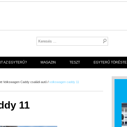
NT AZ EGYTERŰ?
MAGAZIN
TESZT
EGYTERŰ TÖRÉSTE
ott Volkswagen Caddy családi autó
/
volkswagen caddy 11
ddy 11