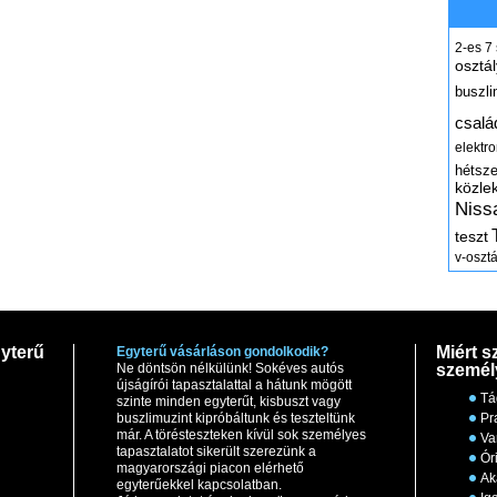
2-es
7
osztál
buszli
csalá
elektr
hétsz
közle
Niss
teszt
v-osztá
yterű
Miért s
Egyterű vásárláson gondolkodik?
Ne döntsön nélkülünk! Sokéves autós
személ
újságírói tapasztalattal a hátunk mögött
Tá
szinte minden egyterűt, kisbuszt vagy
buszlimuzint kipróbáltunk és teszteltünk
Pr
már. A törésteszteken kívül sok személyes
Va
tapasztalatot sikerült szerezünk a
Ór
magyarországi piacon elérhető
Ak
egyterűekkel kapcsolatban.