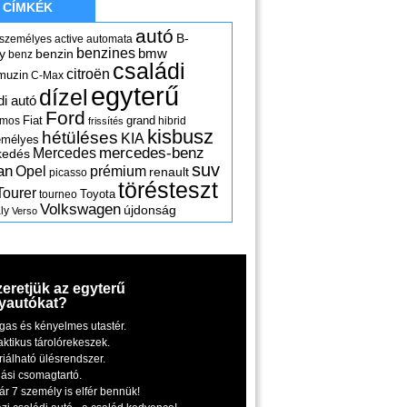
CÍMKÉK
autó
B-
 személyes
active
automata
benzines
y
benzin
bmw
benz
családi
citroën
muzin
C-Max
egyterű
dízel
di autó
Ford
Fiat
grand
omos
hibrid
frissítés
kisbusz
hétüléses
KIA
emélyes
mercedes-benz
Mercedes
kedés
suv
an
Opel
prémium
renault
picasso
törésteszt
Tourer
Toyota
tourneo
Volkswagen
újdonság
ly
Verso
zeretjük az egyterű
yautókat?
gas és kényelmes utastér.
aktikus tárolórekeszek.
riálható ülésrendszer.
iási csomagtartó.
ár 7 személy is elfér bennük!