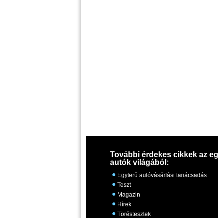
További érdekes cikkek az eg
autók világából:
Egyterű autóvásárlási tanácsadás
Teszt
Magazin
Hírek
Töréstesztek