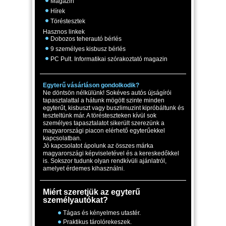
Magazin
Hírek
Töréstesztek
Hasznos linkek
Dobozos teherautó bérlés
9 személyes kisbusz bérlés
PC Pult. Informatikai szórakoztató magazin
Egyterű vásárláson gondolkodik?
Ne döntsön nélkülünk! Sokéves autós újságírói
tapasztalattal a hátunk mögött szinte minden
egyterűt, kisbuszt vagy buszlimuzint kipróbáltunk és
teszteltünk már. A törésteszteken kívül sok
személyes tapasztalatot sikerült szerezünk a
magyarországi piacon elérhető egyterűekkel
kapcsolatban.
Jó kapcsolatot ápolunk az összes márka
magyarországi képviseletével és a kereskedőkkel
is. Sokszor tudunk olyan rendkívüli ajánlatról,
amelyet érdemes kihasználni.
Miért szeretjük az egyterű
személyautókat?
Tágas és kényelmes utastér.
Praktikus tárolórekeszek.