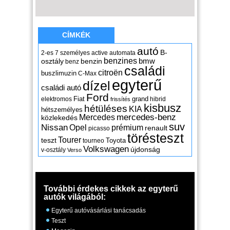
CÍMKÉK
autó
B-
2-es
7 személyes
active
automata
benzines
osztály
benzin
bmw
benz
családi
citroën
buszlimuzin
C-Max
egyterű
dízel
családi autó
Ford
Fiat
grand
elektromos
hibrid
frissítés
kisbusz
hétüléses
KIA
hétszemélyes
mercedes-benz
Mercedes
közlekedés
suv
Nissan
Opel
prémium
renault
picasso
törésteszt
Tourer
teszt
Toyota
tourneo
Volkswagen
újdonság
v-osztály
Verso
További érdekes cikkek az egyterű
autók világából:
Egyterű autóvásárlási tanácsadás
Teszt