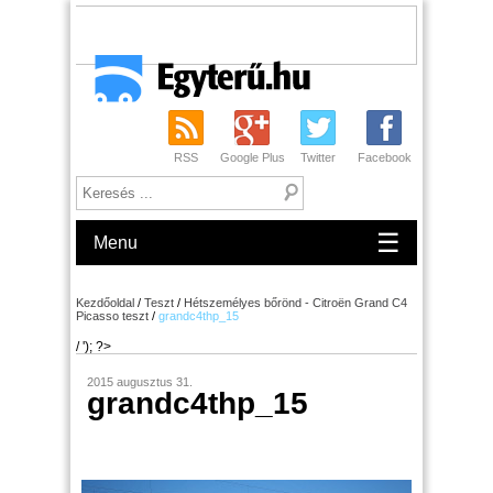
RSS
Google Plus
Twitter
Facebook
☰
Menu
Kezdőoldal
/
Teszt
/
Hétszemélyes bőrönd - Citroёn Grand C4
Picasso teszt
/
grandc4thp_15
/ '); ?>
2015 augusztus 31.
grandc4thp_15