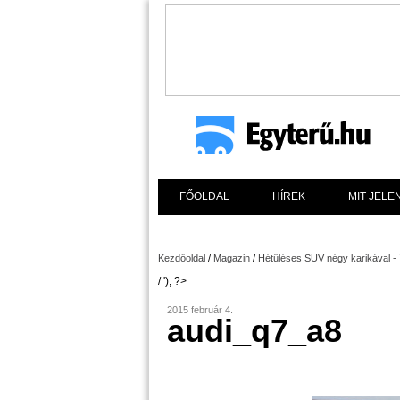
FŐOLDAL
HÍREK
MIT JELE
Kezdőoldal
/
Magazin
/
Hétüléses SUV négy karikával - 
/ '); ?>
2015 február 4.
audi_q7_a8