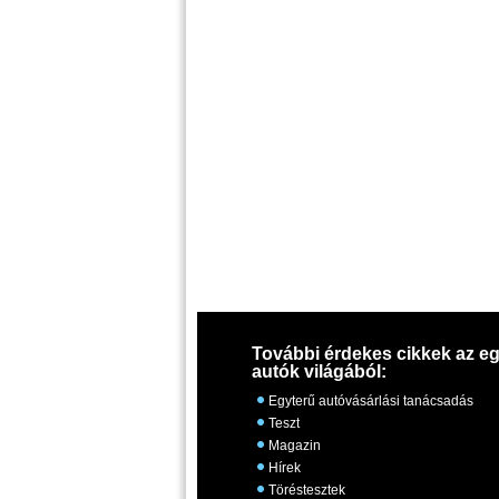
További érdekes cikkek az eg
autók világából:
Egyterű autóvásárlási tanácsadás
Teszt
Magazin
Hírek
Töréstesztek