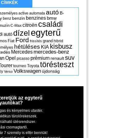
CÍMKÉK
autó
B-
 személyes
active
automata
benzines
y
benzin
bmw
benz
családi
citroën
muzin
C-Max
egyterű
dízel
di autó
Ford
Fiat
grand
omos
hibrid
frissítés
kisbusz
hétüléses
KIA
emélyes
mercedes-benz
Mercedes
kedés
suv
an
Opel
prémium
renault
picasso
törésteszt
Tourer
Toyota
tourneo
Volkswagen
újdonság
ly
Verso
zeretjük az egyterű
yautókat?
gas és kényelmes utastér.
aktikus tárolórekeszek.
riálható ülésrendszer.
iási csomagtartó.
ár 7 személy is elfér bennük!