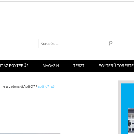
NT AZ EGYTERŰ?
MAGAZIN
TESZT
EGYTERŰ TÖRÉSTE
íme a vadonatúj Audi Q7
/
audi_q7_a8