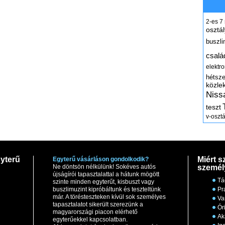
2-es
7
osztál
buszli
csalá
elektr
hétsz
közle
Niss
teszt
v-osztá
yterű
Miért s
Egyterű vásárláson gondolkodik?
Ne döntsön nélkülünk! Sokéves autós
személ
újságírói tapasztalattal a hátunk mögött
Tá
szinte minden egyterűt, kisbuszt vagy
buszlimuzint kipróbáltunk és teszteltünk
Pr
már. A törésteszteken kívül sok személyes
Va
tapasztalatot sikerült szerezünk a
Ór
magyarországi piacon elérhető
Ak
egyterűekkel kapcsolatban.