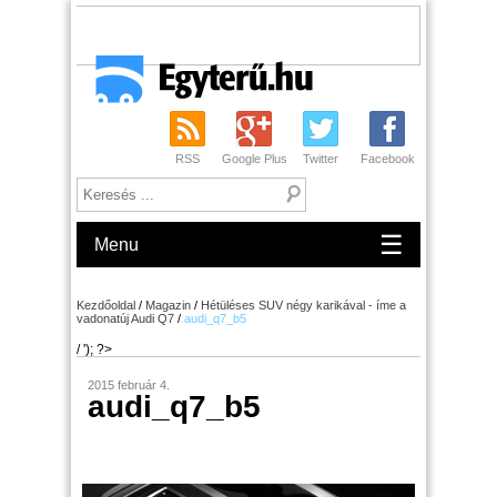
RSS
Google Plus
Twitter
Facebook
☰
Menu
Kezdőoldal
/
Magazin
/
Hétüléses SUV négy karikával - íme a
vadonatúj Audi Q7
/
audi_q7_b5
/ '); ?>
2015 február 4.
audi_q7_b5