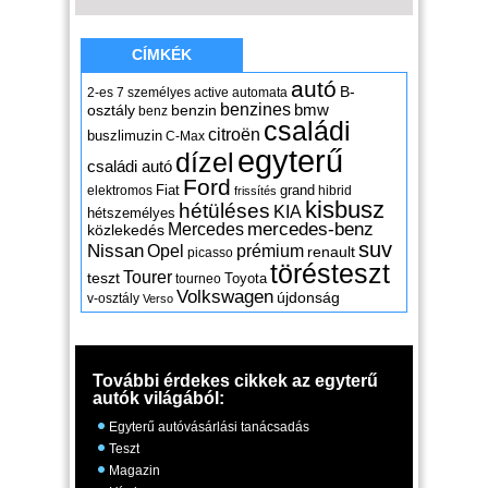
CÍMKÉK
autó
B-
2-es
7 személyes
active
automata
benzines
osztály
benzin
bmw
benz
családi
citroën
buszlimuzin
C-Max
egyterű
dízel
családi autó
Ford
Fiat
grand
elektromos
hibrid
frissítés
kisbusz
hétüléses
KIA
hétszemélyes
mercedes-benz
Mercedes
közlekedés
suv
Nissan
Opel
prémium
renault
picasso
törésteszt
Tourer
teszt
Toyota
tourneo
Volkswagen
újdonság
v-osztály
Verso
További érdekes cikkek az egyterű
autók világából:
Egyterű autóvásárlási tanácsadás
Teszt
Magazin