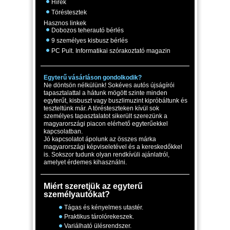
Hírek
Töréstesztek
Hasznos linkek
Dobozos teherautó bérlés
9 személyes kisbusz bérlés
PC Pult. Informatikai szórakoztató magazin
Egyterű vásárláson gondolkodik?
Ne döntsön nélkülünk! Sokéves autós újságírói
tapasztalattal a hátunk mögött szinte minden
egyterűt, kisbuszt vagy buszlimuzint kipróbáltunk és
teszteltünk már. A törésteszteken kívül sok
személyes tapasztalatot sikerült szerezünk a
magyarországi piacon elérhető egyterűekkel
kapcsolatban.
Jó kapcsolatot ápolunk az összes márka
magyarországi képviseletével és a kereskedőkkel
is. Sokszor tudunk olyan rendkívüli ajánlatról,
amelyet érdemes kihasználni.
Miért szeretjük az egyterű
személyautókat?
Tágas és kényelmes utastér.
Praktikus tárolórekeszek.
Variálható ülésrendszer.