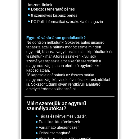
Hasznos linkek
Dobozos teherautó bérlés
9 személyes kisbusz bérlés
PC Pult. Informatikai szórakoztató magazin
Egyterű vásárláson gondolkodik?
Ne döntsön nélkülünk! Sokéves autós újságírói
tapasztalattal a hátunk mögött szinte minden
egyterűt, kisbuszt vagy buszlimuzint kipróbáltunk és
teszteltünk már. A törésteszteken kívül sok
személyes tapasztalatot sikerült szerezünk a
magyarországi piacon elérhető egyterűekkel
kapcsolatban.
Jó kapcsolatot ápolunk az összes márka
magyarországi képviseletével és a kereskedőkkel
is. Sokszor tudunk olyan rendkívüli ajánlatról,
amelyet érdemes kihasználni.
Miért szeretjük az egyterű
személyautókat?
Tágas és kényelmes utastér.
Praktikus tárolórekeszek.
Variálható ülésrendszer.
Óriási csomagtartó.
Akár 7 személy is elfér bennük!