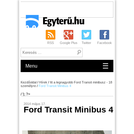
RSS
Google Plus
Twitter
Facebook
☰
Menu
Kezdőoldal
/
Hírek
/
Itt a legnagyobb Ford Transit minibusz - 18
személyre
/
Ford Transit Minibus 4
/ '); ?>
2014 május 17.
Ford Transit Minibus 4