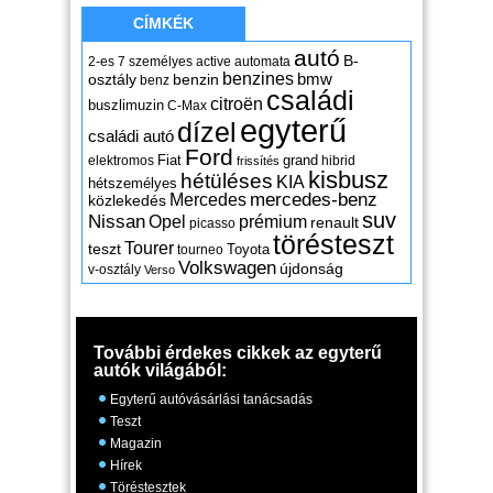
CÍMKÉK
autó
B-
2-es
7 személyes
active
automata
benzines
osztály
benzin
bmw
benz
családi
citroën
buszlimuzin
C-Max
egyterű
dízel
családi autó
Ford
Fiat
grand
elektromos
hibrid
frissítés
kisbusz
hétüléses
KIA
hétszemélyes
mercedes-benz
Mercedes
közlekedés
suv
Nissan
Opel
prémium
renault
picasso
törésteszt
Tourer
teszt
Toyota
tourneo
Volkswagen
újdonság
v-osztály
Verso
További érdekes cikkek az egyterű
autók világából:
Egyterű autóvásárlási tanácsadás
Teszt
Magazin
Hírek
Töréstesztek