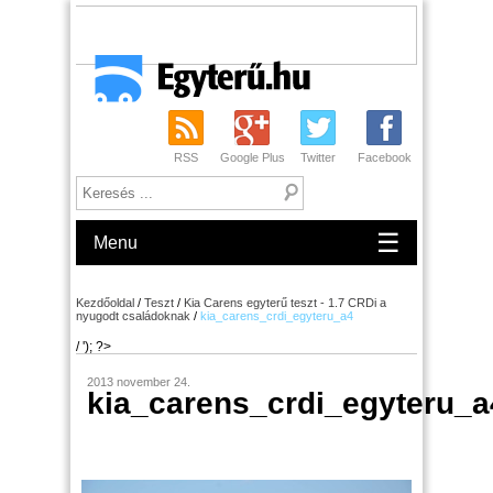
RSS
Google Plus
Twitter
Facebook
☰
Menu
Kezdőoldal
/
Teszt
/
Kia Carens egyterű teszt - 1.7 CRDi a
nyugodt családoknak
/
kia_carens_crdi_egyteru_a4
/ '); ?>
2013 november 24.
kia_carens_crdi_egyteru_a