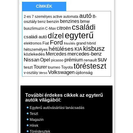
CÍMKÉK
autó
B-
2-es
7 személyes
active
automata
benzines
osztály
benzin
bmw
benz
családi
citroën
buszlimuzin
C-Max
egyterű
dízel
családi autó
Ford
Fiat
grand
elektromos
hibrid
frissítés
kisbusz
hétüléses
KIA
hétszemélyes
mercedes-benz
Mercedes
közlekedés
suv
Nissan
Opel
prémium
renault
picasso
törésteszt
Tourer
teszt
Toyota
tourneo
Volkswagen
újdonság
v-osztály
Verso
További érdekes cikkek az egyterű
autók világából:
Egyterű autóvásárlási tanácsadás
Teszt
Magazin
Hírek
Töréstesztek