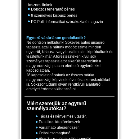
Hasznos linkek
Dobozos teherautó bérlés
9 személyes kisbusz bérlés
PC Pult. Informatikai szórakoztató magazin
Egyterű vásárláson gondolkodik?
Ne döntsön nélkülünk! Sokéves autós újságírói
tapasztalattal a hátunk mögött szinte minden
egyterűt, kisbuszt vagy buszlimuzint kipróbáltunk és
teszteltünk már. A törésteszteken kívül sok
személyes tapasztalatot sikerült szerezünk a
magyarországi piacon elérhető egyterűekkel
kapcsolatban.
Jó kapcsolatot ápolunk az összes márka
magyarországi képviseletével és a kereskedőkkel
is. Sokszor tudunk olyan rendkívüli ajánlatról,
amelyet érdemes kihasználni.
Miért szeretjük az egyterű
személyautókat?
Tágas és kényelmes utastér.
Praktikus tárolórekeszek.
Variálható ülésrendszer.
Óriási csomagtartó.
Akár 7 személy is elfér bennük!