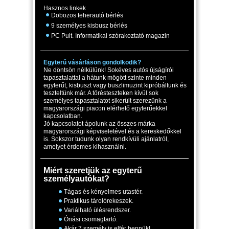
Hasznos linkek
Dobozos teherautó bérlés
9 személyes kisbusz bérlés
PC Pult. Informatikai szórakoztató magazin
Egyterű vásárláson gondolkodik?
Ne döntsön nélkülünk! Sokéves autós újságírói
tapasztalattal a hátunk mögött szinte minden
egyterűt, kisbuszt vagy buszlimuzint kipróbáltunk és
teszteltünk már. A törésteszteken kívül sok
személyes tapasztalatot sikerült szerezünk a
magyarországi piacon elérhető egyterűekkel
kapcsolatban.
Jó kapcsolatot ápolunk az összes márka
magyarországi képviseletével és a kereskedőkkel
is. Sokszor tudunk olyan rendkívüli ajánlatról,
amelyet érdemes kihasználni.
Miért szeretjük az egyterű
személyautókat?
Tágas és kényelmes utastér.
Praktikus tárolórekeszek.
Variálható ülésrendszer.
Óriási csomagtartó.
Akár 7 személy is elfér bennük!