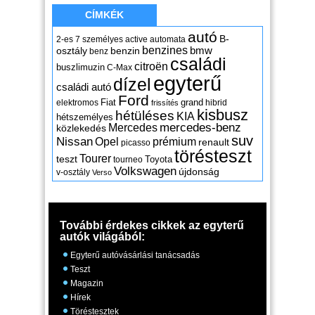
CÍMKÉK
autó
B-
2-es
7 személyes
active
automata
benzines
osztály
benzin
bmw
benz
családi
citroën
buszlimuzin
C-Max
egyterű
dízel
családi autó
Ford
Fiat
grand
elektromos
hibrid
frissítés
kisbusz
hétüléses
KIA
hétszemélyes
mercedes-benz
Mercedes
közlekedés
suv
Nissan
Opel
prémium
renault
picasso
törésteszt
Tourer
teszt
Toyota
tourneo
Volkswagen
újdonság
v-osztály
Verso
További érdekes cikkek az egyterű
autók világából:
Egyterű autóvásárlási tanácsadás
Teszt
Magazin
Hírek
Töréstesztek