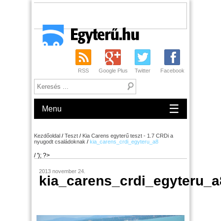
RSS
Google Plus
Twitter
Facebook
☰
Menu
Kezdőoldal
/
Teszt
/
Kia Carens egyterű teszt - 1.7 CRDi a
nyugodt családoknak
/
kia_carens_crdi_egyteru_a8
/ '); ?>
2013 november 24.
kia_carens_crdi_egyteru_a