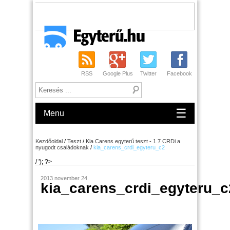
RSS
Google Plus
Twitter
Facebook
☰
Menu
Kezdőoldal
/
Teszt
/
Kia Carens egyterű teszt - 1.7 CRDi a
nyugodt családoknak
/
kia_carens_crdi_egyteru_c2
/ '); ?>
2013 november 24.
kia_carens_crdi_egyteru_c