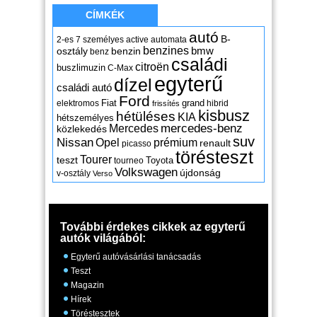
CÍMKÉK
autó
B-
2-es
7 személyes
active
automata
benzines
osztály
benzin
bmw
benz
családi
citroën
buszlimuzin
C-Max
egyterű
dízel
családi autó
Ford
Fiat
grand
elektromos
hibrid
frissítés
kisbusz
hétüléses
KIA
hétszemélyes
mercedes-benz
Mercedes
közlekedés
suv
Nissan
Opel
prémium
renault
picasso
törésteszt
Tourer
teszt
Toyota
tourneo
Volkswagen
újdonság
v-osztály
Verso
További érdekes cikkek az egyterű
autók világából:
Egyterű autóvásárlási tanácsadás
Teszt
Magazin
Hírek
Töréstesztek