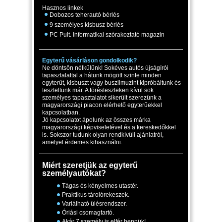
Hasznos linkek
Dobozos teherautó bérlés
9 személyes kisbusz bérlés
PC Pult. Informatikai szórakoztató magazin
Egyterű vásárláson gondolkodik?
Ne döntsön nélkülünk! Sokéves autós újságírói
tapasztalattal a hátunk mögött szinte minden
egyterűt, kisbuszt vagy buszlimuzint kipróbáltunk és
teszteltünk már. A törésteszteken kívül sok
személyes tapasztalatot sikerült szerezünk a
magyarországi piacon elérhető egyterűekkel
kapcsolatban.
Jó kapcsolatot ápolunk az összes márka
magyarországi képviseletével és a kereskedőkkel
is. Sokszor tudunk olyan rendkívüli ajánlatról,
amelyet érdemes kihasználni.
Miért szeretjük az egyterű
személyautókat?
Tágas és kényelmes utastér.
Praktikus tárolórekeszek.
Variálható ülésrendszer.
Óriási csomagtartó.
Akár 7 személy is elfér bennük!