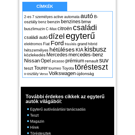
CÍMKÉK
autó
B-
2-es
7 személyes
active
automata
benzines
osztály
benzin
bmw
benz
családi
citroën
buszlimuzin
C-Max
egyterű
dízel
családi autó
Ford
Fiat
grand
elektromos
hibrid
frissítés
kisbusz
hétüléses
KIA
hétszemélyes
mercedes-benz
Mercedes
közlekedés
suv
Nissan
Opel
prémium
renault
picasso
törésteszt
Tourer
teszt
Toyota
tourneo
Volkswagen
újdonság
v-osztály
Verso
További érdekes cikkek az egyterű
autók világából:
Egyterű autóvásárlási tanácsadás
Teszt
Magazin
Hírek
Töréstesztek