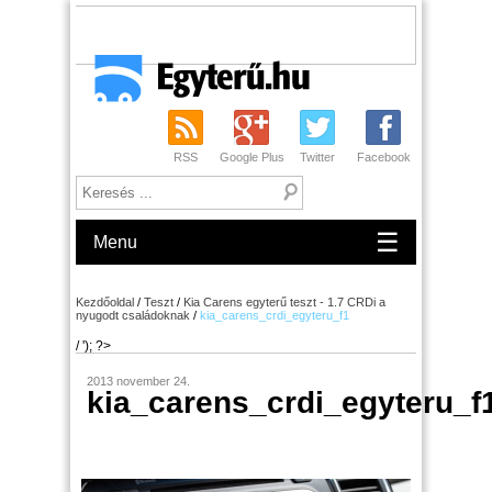
RSS
Google Plus
Twitter
Facebook
☰
Menu
Kezdőoldal
/
Teszt
/
Kia Carens egyterű teszt - 1.7 CRDi a
nyugodt családoknak
/
kia_carens_crdi_egyteru_f1
/ '); ?>
2013 november 24.
kia_carens_crdi_egyteru_f