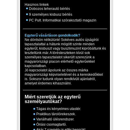
Hasznos linkek
Dobozos teherautó bérlés
9 személyes kisbusz bérlés
PC Pult. Informatikai szórakoztató magazin
Egyterű vásárláson gondolkodik?
Ne döntsön nélkülünk! Sokéves autós újságírói
tapasztalattal a hátunk mögött szinte minden
egyterűt, kisbuszt vagy buszlimuzint kipróbáltunk és
teszteltünk már. A törésteszteken kívül sok
személyes tapasztalatot sikerült szerezünk a
magyarországi piacon elérhető egyterűekkel
kapcsolatban.
Jó kapcsolatot ápolunk az összes márka
magyarországi képviseletével és a kereskedőkkel
is. Sokszor tudunk olyan rendkívüli ajánlatról,
amelyet érdemes kihasználni.
Miért szeretjük az egyterű
személyautókat?
Tágas és kényelmes utastér.
Praktikus tárolórekeszek.
Variálható ülésrendszer.
Óriási csomagtartó.
Akár 7 személy is elfér bennük!